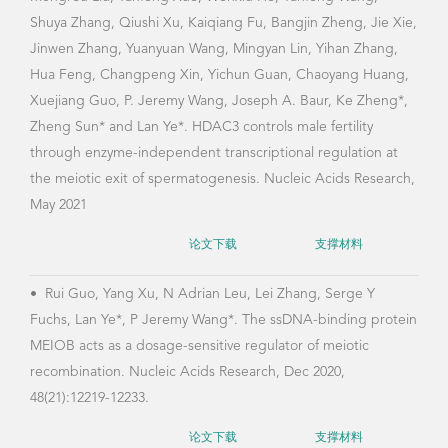
Mengrou Liu, Yanfeng Xue, Wenxiu He, Yanfeng Wang,
Shuya Zhang, Qiushi Xu, Kaiqiang Fu, Bangjin Zheng, Jie Xie,
Jinwen Zhang, Yuanyuan Wang, Mingyan Lin, Yihan Zhang,
Hua Feng, Changpeng Xin, Yichun Guan, Chaoyang Huang,
Xuejiang Guo, P. Jeremy Wang, Joseph A. Baur, Ke Zheng*,
Zheng Sun* and Lan Ye*. HDAC3 controls male fertility
through enzyme-independent transcriptional regulation at
the meiotic exit of spermatogenesis. Nucleic Acids Research,
May 2021
论文下载
支撑材料
•
Rui Guo, Yang Xu, N Adrian Leu, Lei Zhang, Serge Y
Fuchs, Lan Ye*, P Jeremy Wang*. The ssDNA-binding protein
MEIOB acts as a dosage-sensitive regulator of meiotic
recombination. Nucleic Acids Research, Dec 2020,
48(21):12219-12233.