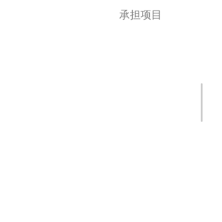
承担项目
科技部国家重点研发计划：胚胎源性疾病防
治关键技术及体系建设研究（2022-2025）
国家自然科学基金面上项目：精子发生中E3
泛素连接酶MEX3D依赖的RNA调控机制研究
（2026-2029）
江苏省科技厅杰出青年基金：哺乳动物精母
细胞发育的表观调控机制（2021-2024）
国家自然科学基金面上项目：染色质重塑蛋