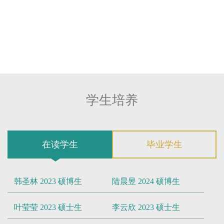
白MORC2A调控减数分裂及转座子的作用机
制（2024-2027）
国家自然科学基金面上项目：逆转座基因
Nkapl在精子发生过程中的功能和机制研究
（2021-2024）
国家自然科学基金面上项目：组蛋白去乙酰
化酶HDAC3在精子发生中的功能和相关机制
（2019-2022）
学生培养
国家自然科学基金面上项目：Rapamycin引起
雄性不育和mTOR信号通路调控精子发生的
分子机制研究（2015-2018）
江苏省人才项目：江苏省第五期“333高层次
在读学生
毕业学生
人才培养工程”（2022-2026）
韩圣林 2023 硕博生
陆晨昱 2024 硕博生