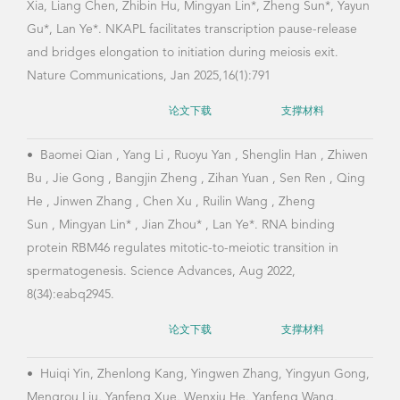
Xia, Liang Chen, Zhibin Hu, Mingyan Lin*, Zheng Sun*, Yayun
Gu*, Lan Ye*. NKAPL facilitates transcription pause-release
and bridges elongation to initiation during meiosis exit.
Nature Communications, Jan 2025,16(1):791
论文下载
支撑材料
•
Baomei Qian , Yang Li , Ruoyu Yan , Shenglin Han , Zhiwen
Bu , Jie Gong , Bangjin Zheng , Zihan Yuan , Sen Ren , Qing
He , Jinwen Zhang , Chen Xu , Ruilin Wang , Zheng
Sun , Mingyan Lin* , Jian Zhou* , Lan Ye*. RNA binding
protein RBM46 regulates mitotic-to-meiotic transition in
spermatogenesis. Science Advances, Aug 2022,
8(34):eabq2945.
论文下载
支撑材料
•
Huiqi Yin, Zhenlong Kang, Yingwen Zhang, Yingyun Gong,