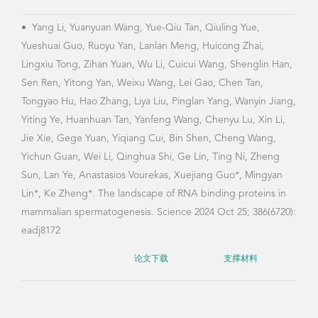
论文下载
支撑材料
•
Yang Li, Yuanyuan Wang, Yue-Qiu Tan, Qiuling Yue,
Yueshuai Guo, Ruoyu Yan, Lanlan Meng, Huicong Zhai,
Lingxiu Tong, Zihan Yuan, Wu Li, Cuicui Wang, Shenglin Han,
Sen Ren, Yitong Yan, Weixu Wang, Lei Gao, Chen Tan,
Tongyao Hu, Hao Zhang, Liya Liu, Pinglan Yang, Wanyin Jiang,
Yiting Ye, Huanhuan Tan, Yanfeng Wang, Chenyu Lu, Xin Li,
Jie Xie, Gege Yuan, Yiqiang Cui, Bin Shen, Cheng Wang,
Yichun Guan, Wei Li, Qinghua Shi, Ge Lin, Ting Ni, Zheng
Sun, Lan Ye, Anastasios Vourekas, Xuejiang Guo*, Mingyan
Lin*, Ke Zheng*. The landscape of RNA binding proteins in
mammalian spermatogenesis. Science 2024 Oct 25; 386(6720):
eadj8172
论文下载
支撑材料