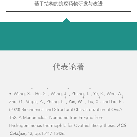
基于结构的抗癌药物研发与改进
代表论著
*
*
*
*
•
Wang, X.
, Hu, S.
, Wang, J.
, Zhang, T.
, Ye, K., Wen, A.,
•
Ya
#
#
#
#
Zhu, G., Vegas, A., Zhang, L.
,
Yan, W.
, Liu, X
. and Liu, P
.
Stru
(2023) Biochemical and Structural Characterization of OvoA
cyst
Th2: A Mononuclear Nonheme Iron Enzyme from
56 (6
Hydrogenimonas thermophila for Ovothiol Biosynthesis.
ACS
Catalysis,
13, pp.15417-15426.