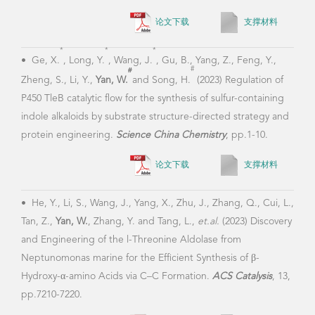
论文下载
支撑材料
•
Lu
Tizi
*
*
*
•
Ge, X.
, Long, Y.
, Wang, J.
, Gu, B., Yang, Z., Feng, Y.,
E. (
#
#
Abro
Zheng, S., Li, Y.,
Yan, W.
and Song, H.
(2023) Regulation of
with
P450 TleB catalytic flow for the synthesis of sulfur-containing
1301
indole alkaloids by substrate structure-directed strategy and
protein engineering.
Science China Chemistry
, pp.1-10.
论文下载
支撑材料
•
Le
W., T
•
He, Y., Li, S., Wang, J., Yang, X., Zhu, J., Zhang, Q., Cui, L.,
Doma
Tan, Z.,
Yan, W.
, Zhang, Y. and Tang, L.,
et.al.
(2023) Discovery
deli
and Engineering of the l-Threonine Aldolase from
cyto
Neptunomonas marine for the Efficient Synthesis of β-
Imm
Hydroxy-α-amino Acids via C–C Formation.
ACS Catalysis
, 13,
pp.7210-7220.