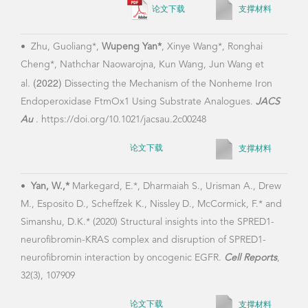
论文下载
支撑材料
•
Cz
Yama
•
Zhu, Guoliang*,
Wupeng Yan*
, Xinye Wang*, Ronghai
Niss
Cheng*, Nathchar Naowarojna, Kun Wang, Jun Wang et
(2022)
isof
al.
Dissecting the Mechanism of the Nonheme Iron
PI3K
Endoperoxidase FtmOx1 Using Substrate Analogues.
JACS
Au
. https://doi.org/10.1021/jacsau.2c00248
论文下载
支撑材料
•
Zh
Zhou,
•
Yan, W.,*
Markegard, E.*, Dharmaiah S., Urisman A., Drew
#
W.
,
M., Esposito D., Scheffzek K., Nissley D., McCormick, F.* and
#
Asg
Simanshu, D.K.* (2020) Structural insights into the SPRED1-
mole
neurofibromin-KRAS complex and disruption of SPRED1-
biog
neurofibromin interaction by oncogenic EGFR.
Cell Reports
,
doi:
32(3), 107909
论文下载
支撑材料