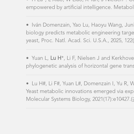
empowered by artificial intelligence. Meta
•
Iván Domenzain, Yao Lu, Haoyu Wang, Junl
biology predicts metabolic engineering targe
yeast, Proc. Natl. Acad. Sci. U.S.A., 2025
•
Yuan L,
Lu H
*, Li F, Nielsen J and Kerkhove
phylogenetic analysis of horizontal gene tra
•
Lu H#, Li F#, Yuan L#, Domenzain I, Yu R, 
Yeast metabolic innovations emerged via exp
Molecular Systems Biology, 2021(17):e10