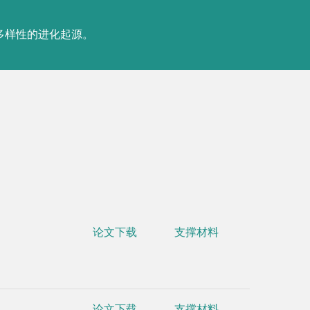
多样性的进化起源。
•
Lu H, Ke
论文下载
支撑材料
model. Tre
•
Lu H#, L
Beber ME,