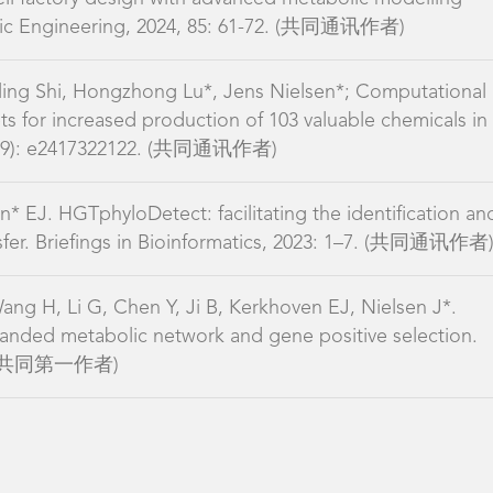
bolic Engineering, 2024, 85: 61-72. (共同通讯作者)
ing Shi, Hongzhong Lu*, Jens Nielsen*; Computational
ts for increased production of 103 valuable chemicals in
, 122(9): e2417322122. (共同通讯作者)
n* EJ. HGTphyloDetect: facilitating the identification an
nsfer. Briefings in Bioinformatics, 2023: 1–7. (共同通讯作者
Wang H, Li G, Chen Y, Ji B, Kerkhoven EJ, Nielsen J*.
anded metabolic network and gene positive selection.
427.(共同第一作者)