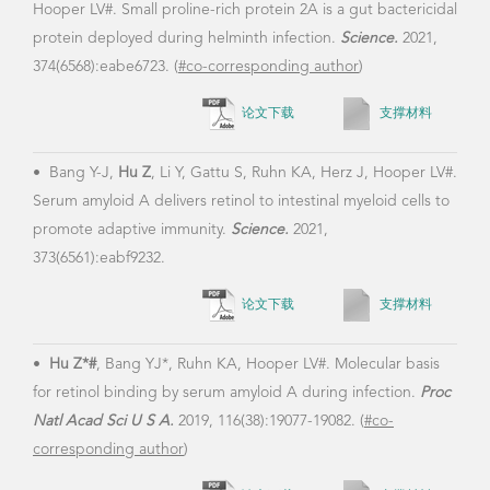
Hooper LV#. Small proline-rich protein 2A is a gut bactericidal
protein deployed during helminth infection.
Science.
2021,
374(6568):eabe6723. (
#co-corresponding author
)
•
Z
论文下载
支撑材料
Zoub
prot
•
Bang Y-J,
Hu Z
, Li Y, Gattu S, Ruhn KA, Herz J, Hooper LV#.
prot
Serum amyloid A delivers retinol to intestinal myeloid cells to
bact
promote adaptive immunity.
Science.
2021,
373(6561):eabf9232.
论文下载
支撑材料
•
Ya
Zhan
•
Hu Z*#
, Bang YJ*, Ruhn KA, Hooper LV#. Molecular basis
spec
for retinol binding by serum amyloid A during infection.
Proc
Rese
Natl Acad Sci U S A.
2019, 116(38):19077-19082. (
#co-
corresponding author
)​