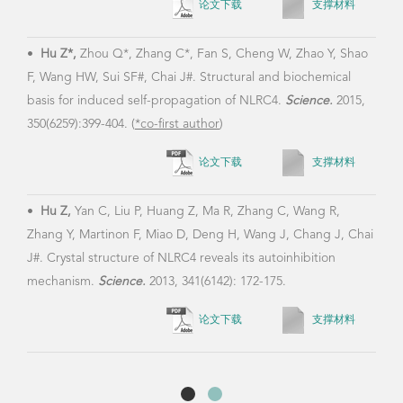
论文下载
支撑材料
•
Li
LRR 
•
Hu Z*,
Zhou Q*, Zhang C*, Fan S, Cheng W, Zhao Y, Shao
303-3
F, Wang HW, Sui SF#, Chai J#. Structural and biochemical
basis for induced self-propagation of NLRC4.
Science.
2015,
350(6259):399-404. (
*co-first author
)
•
Su
论文下载
支撑材料
Chai 
Arab
•
Hu Z,
Yan C, Liu P, Huang Z, Ma R, Zhang C, Wang R,
342(
Zhang Y, Martinon F, Miao D, Deng H, Wang J, Chang J, Chai
J#. Crystal structure of NLRC4 reveals its autoinhibition
mechanism.
Science.
2013, 341(6142): 172-175.
论文下载
支撑材料