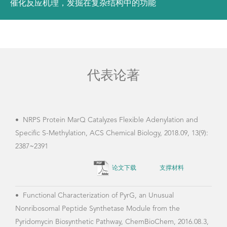
催化反应机理，发掘在复杂结构中的功能
代表论著
•
NRPS Protein MarQ Catalyzes Flexible Adenylation and
Specific S-Methylation, ACS Chemical Biology, 2018.09, 13(9):
2387~2391
论文下载
支撑材料
•
Functional Characterization of PyrG, an Unusual
Nonribosomal Peptide Synthetase Module from the
Pyridomycin Biosynthetic Pathway, ChemBioChem, 2016.08.3,