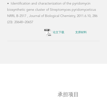
•
Identification and characterization of the pyridomycin
biosynthetic gene cluster of Streptomyces pyridomyceticus
NRRL B-2517 , Journal of Biological Chemistry, 2011.6.10, 286
(23): 20648~20657
论文下载
支撑材料
承担项目