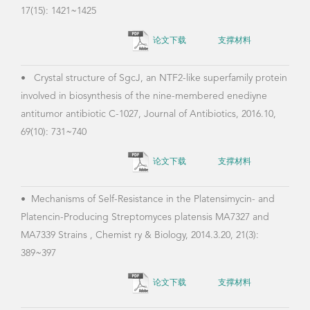
17(15): 1421~1425
论文下载
支撑材料
•
Crystal structure of SgcJ, an NTF2-like superfamily protein
involved in biosynthesis of the nine-membered enediyne
antitumor antibiotic C-1027, Journal of Antibiotics, 2016.10,
69(10): 731~740
论文下载
支撑材料
•
Mechanisms of Self-Resistance in the Platensimycin- and
Platencin-Producing Streptomyces platensis MA7327 and
MA7339 Strains , Chemist ry & Biology, 2014.3.20, 21(3):
389~397
论文下载
支撑材料