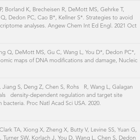
, Jiang S, Deng Z, Chen S, Rohs R, Wang L, Galagan
ls density-dependent regulation and target site
n bacteria. Proc Natl Acad Sci USA. 2020.
ark TA, Xiong X, Zheng X, Butty V, Levine SS, Yuan G,
, Turner SW, Korlach J, You D, Wang L, Chen S, Dedon
veals partial modification of short consensus