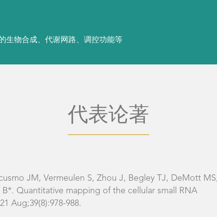
代表论著
acusmo JM, Vermeulen S, Zhou J, Begley TJ, DeMott MS
*. Quantitative mapping of the cellular small RNA
21 Aug;39(8):978-988.
P, Borland K, Brecheisen R, DeMott MS, Gehrke T,
 Q, Dedon PC, Cao B*, Kellner S*. Strategies to avoid
nscriptome analyses. Angew Chem Int Ed Engl. 2021 Oct
ang Q, DeMott MS, Gu C, Wang L, You D*, Dedon PC*,
genomic maps of DNA modifications and damage, Nucleic