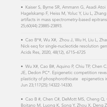
Acids Res, 2020, 48(12), 6715–6725
•
Wu X#, Cao B#, Aquino P, Chiu TP, Chen C
JE, Dedon PC*. Epigenetic competition revea
plasticity of phosphorothioate epigenetics i
Jun 23;117(25):14322-14330.
•
Cao B #, Chen C#, DeMott MS, Cheng Q, Cl
Boitano M, Luong K, Song Y, Zhou X, Deng Z
PC. Genomic mapping of phosphorothioates re
sequences. Nat Commun. 2014, 5, 3951.