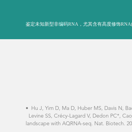
•
Hu J, Yim D, Ma D, Huber MS, Davis N, B
Levine SS, Crécy-Lagard V, Dedon PC*, Cao B
landscape with AQRNA-seq. Nat. Biotech. 20
•
Kaiser S, Byrne SR, Ammann G, Asadi Atoi 
Hagelskamp F, Heiss M, Yoluc Y, Liu L, Zhang
artifacts in mass spectrometry-based epitra
25;60(44):23885-23893.
•
Cao B*#, Wu X#, Zhou J, Wu H, Liu L, Zh
Nick-seq for single-nucleotide resolution 