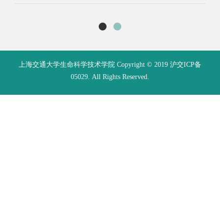
cells
论文下载
支撑材料
•
Bone marrow fibrosis with fibrocytic and immunoregulatory
responses induced by β-catenin activation in
•
Wn
osteoprogenitors
and 
论文下载
支撑材料
•
Ablation of Wntless in endosteal niches impairs
•
Nd
lymphopoiesis rather than HSC maintenance.
somi
论文下载
支撑材料
•
Foxp1/2/4 regulate endochondral ossification as a
•
Wl
suppresser complex.
patt
论文下载
支撑材料