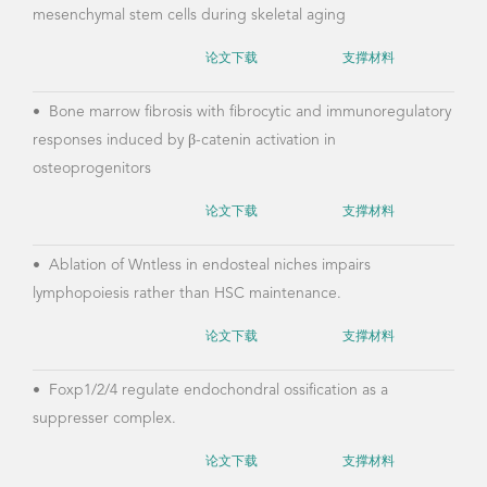
肥胖和伴随的糖尿病成为繁荣时代的重要灾难之一。我
们尝试从人类进化的角度，研究人类基因组变化，生活方
式的改变等对肥胖和糖尿病形成的调控作用。
代表论著
•
Foxp2 regulates anatomical features that may be relevant
•
Ec
for vocal behavior and bipedal locomotion.
duri
论文下载
支撑材料
•
Foxp1 controls cell fate commitment and senescence of
•
Os
mesenchymal stem cells during skeletal aging
and 