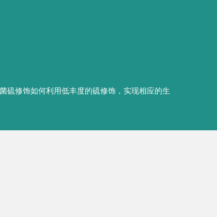
g
•
Wu H,
L
论文下载
支撑材料
Activated b
Streptomy
e00586-18. 
论文下载
支撑材料
•
Wu H,
L
Overactiva
chartreus
first author
论文下载
支撑材料
•
Dai D, D
Modificati
2016 Aug 3
论文下载
支撑材料