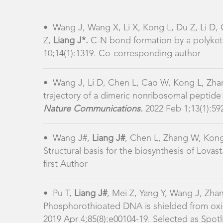
Phosphorothioated DNA is shielded from ox
2019 Apr 4;85(8):e00104-19. Selected as Spotli
•
Pu T，Mei Z, Zhang W，Liang W, Zhou X,
Phosphorothioate Modification Reaction.
Mol
corresponding author