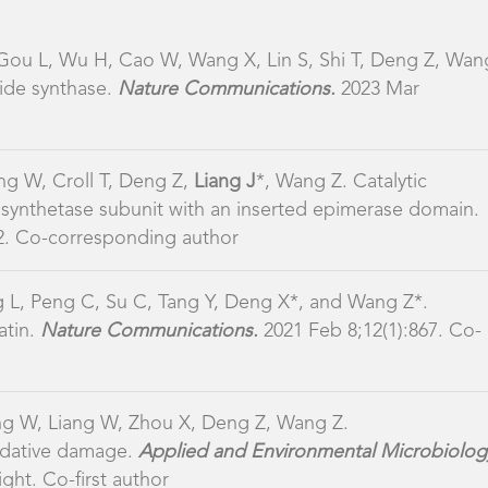
idative damage.
Applied and Environmental Microbiolog
ght. Co-first author
Liang J*
，Deng Z*, Wang Z*. An in vitro DNA
ecular Microbiology.
2020 Feb;113(2):452-463. Co-