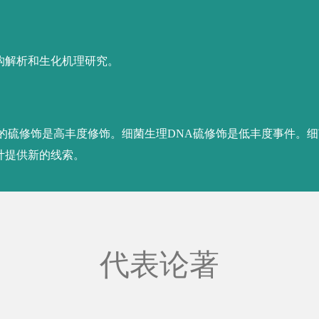
 Gou L, Wu H, Cao W, Wang X, Lin S, Shi T, Deng Z, Wan
ide synthase.
Nature Communications.
2023 Mar
ng W, Croll T, Deng Z,
Liang J
*, Wang Z. Catalytic
 synthetase subunit with an inserted epimerase domain.
2. Co-corresponding author
 L, Peng C, Su C, Tang Y, Deng X*, and Wang Z*.
atin.
Nature Communications.
2021 Feb 8;12(1):867. Co-
ang W, Liang W, Zhou X, Deng Z, Wang Z.