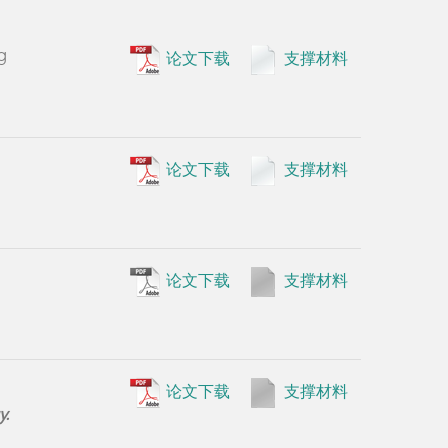
y.
•
Xie X,
Li
DNA as an 
论文下载
支撑材料
•
Liang J#
sequence r
Apr; 35(9):