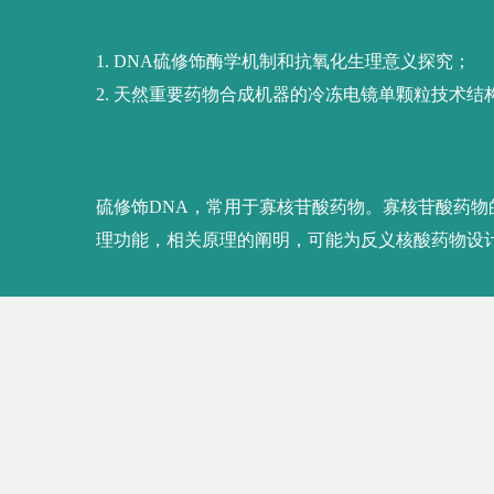
•
Wang J, Wang X, Li X, Kong L, Du Z, Li D,
Z,
Liang J*.
C-N bond formation by a polyket
10;14(1):1319. Co-corresponding author
•
Wang J, Li D, Chen L, Cao W, Kong L, Zha
trajectory of a dimeric nonribosomal peptide
Nature Communications.
2022 Feb 1;13(1):59
•
Wang J#,
Liang J#
, Chen L, Zhang W, Kong
Structural basis for the biosynthesis of Lovast
first Author
•
Pu T,
Liang J#
, Mei Z, Yang Y, Wang J, Zh