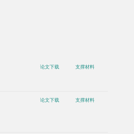
•
Li Wang#
论文下载
支撑材料
Fang Wu*，A
regulator f
•
Jing Yu,
论文下载
支撑材料
by Er:YAG f
•
Zhixue D
Widengren,