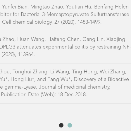
 Yunfei Bian, Mingtao Zhao, Youtian Hu, Benfang Helen
bitor for Bacterial 3-Mercaptopyruvate Sulfurtransferase
l, Cell chemical biology, 27 (2020), 1483-1499.
a Zhao, Huan Wang, Haifeng Chen, Gang Lin, Xiaojing
PLG3 attenuates experimental colitis by restraining NF
(2020), 113964.
Zhou, Tonghui Zhang, Li Wang, Ting Hong, Wei Zhang,
 Yu*, Hong Liu*, and Fang Wu*, Discovery of a Bioactive
ine gamma-Lyase, Journal of medicinal chemistry,
Publication Date (Web): 18 Dec 2018.