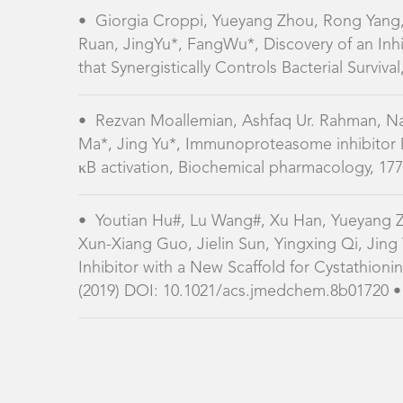
•
Giorgia Croppi, Yueyang Zhou, Rong Yang,
Ruan, JingYu*, FangWu*, Discovery of an Inhi
that Synergistically Controls Bacterial Surviva
•
Rezvan Moallemian, Ashfaq Ur. Rahman, N
Ma*, Jing Yu*, Immunoproteasome inhibitor D
κB activation, Biochemical pharmacology, 177 
•
Youtian Hu#, Lu Wang#, Xu Han, Yueyang 
Xun-Xiang Guo, Jielin Sun, Yingxing Qi, Jing
Inhibitor with a New Scaffold for Cystathion
(2019) DOI: 10.1021/acs.jmedchem.8b01720 • 