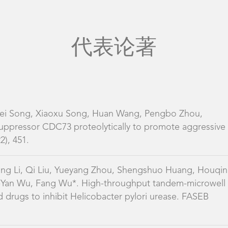
代表论著
ei Song, Xiaoxu Song, Huan Wang, Pengbo Zhou,
suppressor CDC73 proteolytically to promote aggressive
2), 451.
heng Li, Qi Liu, Yueyang Zhou, Shengshuo Huang, Houqin
Xin-Yan Wu, Fang Wu*. High-throughput tandem-microwell
drugs to inhibit Helicobacter pylori urease. FASEB