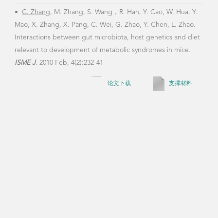
•
C. Zhang
, M. Zhang, S. Wang，R. Han, Y. Cao, W. Hua, Y.
Mao, X. Zhang, X. Pang, C. Wei, G. Zhao, Y. Chen, L. Zhao.
•
Ya
Interactions between gut microbiota, host genetics and diet
F.W.
relevant to development of metabolic syndromes in mice.
R.B.
ISME J
. 2010 Feb, 4(2):232-41
Meng
hype
论文下载
支撑材料
home
•
H. Li
in t
dise