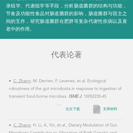
录组学、代谢组学等手段，分析肠道菌群的结构与功能，
节食及功能性食品对肠道菌群的影响，肠道菌群与宿主之
间的互作，研究肠道菌群在肥胖等复杂代谢性疾病以及衰
老中的作用。
代表论著
•
C. Zhang
, M. Derrien, F. Levenez, et.al. Ecological
•
Li
robustness of the gut microbiota in response to ingestion of
Yan 
transient food-borne microbes.
ISME J
. 10(9)2235-45
Lu, 
Song
论文下载
支撑材料
Weip
Wang
•
C. Zhang
, H. Li, A, Yin, et.al., Dietary Modulation of Gut
Wu, 