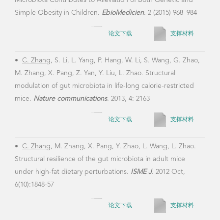
Microbiota Contributes to Alleviation of Both Genetic and
Peng
Simple Obesity in Children.
EbioMedicien
. 2 (2015) 968–984
by d
1151
论文下载
支撑材料
•
C. Zhang
, S. Li, L. Yang, P. Hang, W. Li, S. Wang, G. Zhao,
M. Zhang, X. Pang, Z. Yan, Y. Liu, L. Zhao. Structural
•
Li
modulation of gut microbiota in life-long calorie-restricted
Zha
mice.
Nature communications
. 2013, 4: 2163
Mice
Chan
论文下载
支撑材料
•
C. Zhang
, M. Zhang, X. Pang, Y. Zhao, L. Wang, L. Zhao.
Structural resilience of the gut microbiota in adult mice
•
Pa
under high-fat dietary perturbations.
ISME J
. 2012 Oct,
Che
6(10):1848-57
medi
mic
论文下载
支撑材料