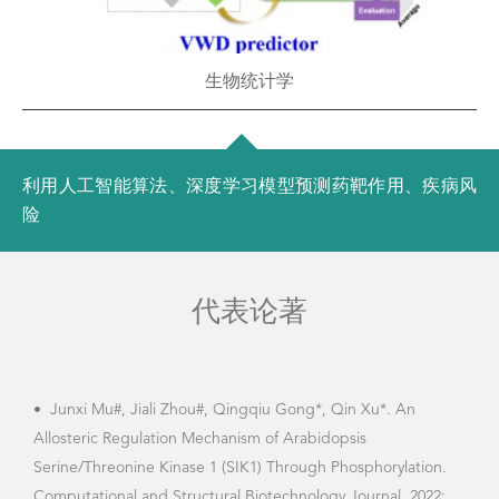
生物统计学
利用人工智能算法、深度学习模型预测药靶作用、疾病风
险
代表论著
•
Junxi Mu#, Jiali Zhou#, Qingqiu Gong*, Qin Xu*. An
•
Hu
Allosteric Regulation Mechanism of Arabidopsis
Dan 
Serine/Threonine Kinase 1 (SIK1) Through Phosphorylation.
Perm
Computational and Structural Biotechnology Journal, 2022;
Mole