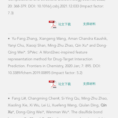
20: 368-379. DOI: 10.1016/j.csbj.2021.12.033 (Impact factor:
2016
7.3)
(IF: 
论文下载
支撑材料
•
Yu-Fang Zhang, Xiangeng Wang, Aman Chandra Kaushik,
•
Hu
Yanyi Chu, Xiaoqi Shan, Ming-Zhu Zhao, Qin Xu* and Dong-
Yon
Qing Wei*. SPVec: A Word2vec-inspired feature
Dest
representation method for Drug-Target Interaction
Drug
Prediction. Frontiers in Chemistry, 2020 Jan; 7: 895. DOI:
J. P
10.3389/fchem.2019.00895 (Impact factor: 5.2)
10.1
论文下载
支撑材料
•
Fang Li#, Changming Chen#, Si-Ying Qu, Ming-Zhu Zhao,
•
Qi
Xiaoling Xie, Xi Wu, Lei Li, Xuefeng Wang, Qiulan Ding,
Qin
Hong
Xu
*, Dong-Qing Wei*, Wenman Wu*. The disulfide bond
Insi