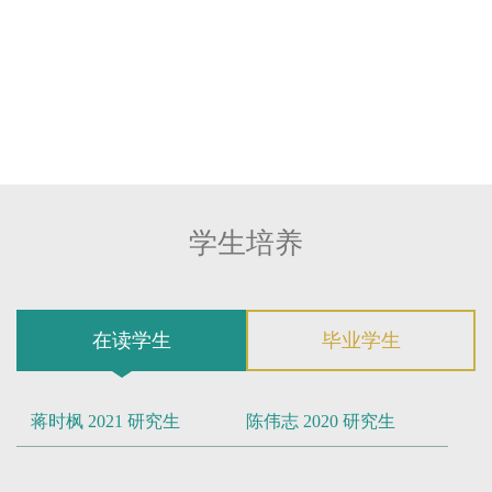
学研究”，2018/01-2021/12，项目主持人；
4.浙江台州市500精英计划，2018CLY01，“转
基因蛋白检测设备研发”，2018/08-2020/08，
项目主持人；
5.国家重点研发计划，2016YFA0501703，“蛋
白-蛋白相互作用及其网络的理论计算新方法
与应用”，第3子课题“蛋白-蛋白结合界面特征
与识别机制”，2016-2021，项目参与人；
学生培养
6.国家自然科学基金青年基金，31400704，
“质子和离子跨磷脂双分子层渗透机制的分子
动力学模拟”，2015/01-2017/12，项目主持
在读学生
毕业学生
人。
蒋时枫 2021 研究生
陈伟志 2020 研究生