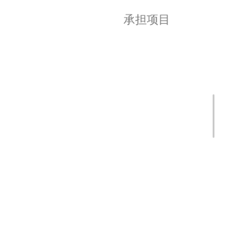
承担项目
1.上海交通大学转化医学交叉研究基金，
ZH2018ZDA06，“缺氧调控的EGFL6用于小
肠血管畸形的基因诊断治疗和预后预测”，
2019/01-2021/12，项目合作主持人；
2.国家自然科学基金重点项目，61832019，
“高通量蛋白质组学计算的基础理论与算
法”，2019/01-2023/12，项目参与人；
3.国家自然科学基金面上项目，31770772，
“凝血因子丝氨酸蛋白酶催化活性的分子动力