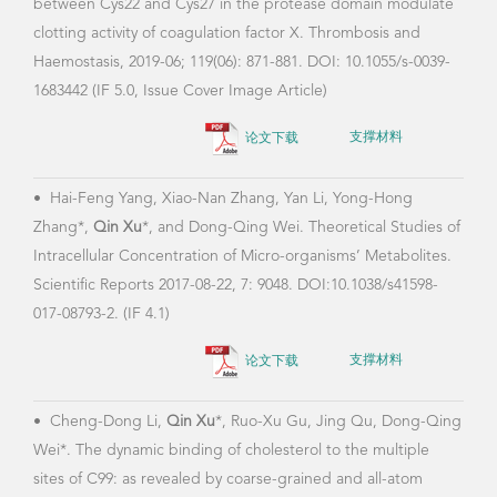
between Cys22 and Cys27 in the protease domain modulate
Lysi
clotting activity of coagulation factor X. Thrombosis and
1259
Haemostasis, 2019-06; 119(06): 871-881. DOI: 10.1055/s-0039-
1683442 (IF 5.0, Issue Cover Image Article)
论文下载
支撑材料
•
Qi
The 
•
Hai-Feng Yang, Xiao-Nan Zhang, Yan Li, Yong-Hong
and 
Zhang*,
Qin Xu
*, and Dong-Qing Wei. Theoretical Studies of
-599
Intracellular Concentration of Micro-organisms’ Metabolites.
Scientific Reports 2017-08-22, 7: 9048. DOI:10.1038/s41598-
017-08793-2. (IF 4.1)
•
Ha
论文下载
支撑材料
Bind
Cyti
•
Cheng-Dong Li,
Qin Xu
*, Ruo-Xu Gu, Jing Qu, Dong-Qing
Chem
Wei*. The dynamic binding of cholesterol to the multiple
10.10
sites of C99: as revealed by coarse-grained and all-atom