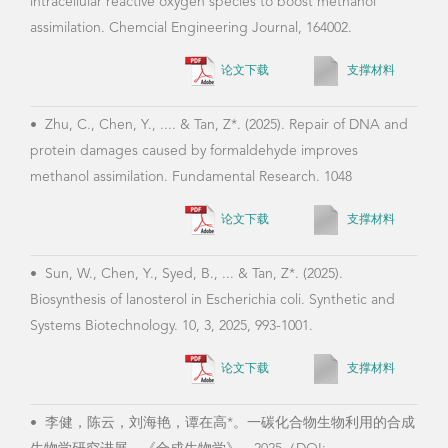
Biop
论文下载
支撑材料
•
Zhu, C., Chen, Y., .... & Tan, Z*. (2025). Repair of DNA and
protein damages caused by formaldehyde improves
•
Ta
methanol assimilation. Fundamental Research. 1048
R*. 
for 
论文下载
支撑材料
Catal
教学情况