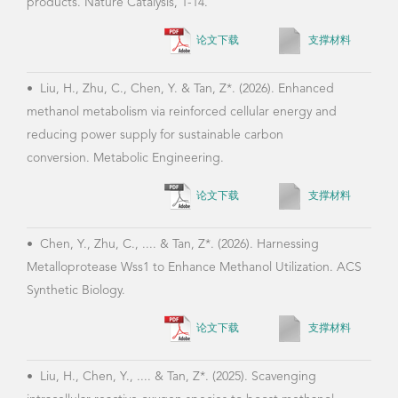
•
李
•
Liu, H., Zhu, C., Chen, Y. & Tan, Z*. (2026). Enhanced
生物
methanol metabolism via reinforced cellular energy and
10.1
reducing power supply for sustainable carbon
conversion. Metabolic Engineering.
论文下载
支撑材料
•
Li
(202
•
Chen, Y., Zhu, C., .... & Tan, Z*. (2026). Harnessing
Enha
Metalloprotease Wss1 to Enhance Methanol Utilization. ACS
of O
Synthetic Biology.
论文下载
支撑材料
•
Su
•
Liu, H., Chen, Y., .... & Tan, Z*. (2025). Scavenging
& Ta
intracellular reactive oxygen species to boost methanol
enab
assimilation. Chemcial Engineering Journal, 164002.
over