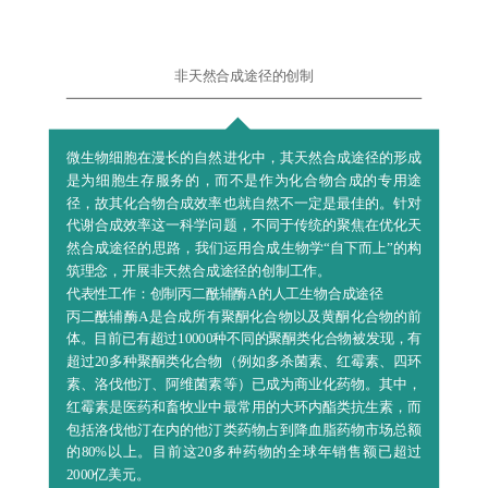
非天然合成途径的创制
微生物细胞在漫长的自然进化中，其天然合成途径的形成
是为细胞生存服务的，而不是作为化合物合成的专用途
径，故其化合物合成效率也就自然不一定是最佳的。针对
代谢合成效率这一科学问题，不同于传统的聚焦在优化天
然合成途径的思路，我们运用合成生物学“自下而上”的构
筑理念，开展非天然合成途径的创制工作。
代表性工作：创制丙二酰辅酶A的人工生物合成途径
丙二酰辅酶A是合成所有聚酮化合物以及黄酮化合物的前
体。目前已有超过10000种不同的聚酮类化合物被发现，有
超过20多种聚酮类化合物（例如多杀菌素、红霉素、四环
素、洛伐他汀、阿维菌素等）已成为商业化药物。其中，
红霉素是医药和畜牧业中最常用的大环内酯类抗生素，而
包括洛伐他汀在内的他汀类药物占到降血脂药物市场总额
的80%以上。目前这20多种药物的全球年销售额已超过
2000亿美元。
然而丙二酰辅酶A天然合成途径催化速率缓慢，继而影响
了其衍生药物的高效合成。基于此，我们提出了首条丙二
酰辅酶A的非天然合成途径（NCM），其催化速率达到了