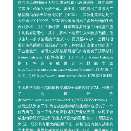
天然途径的1000倍。NCM途径显著提高了多种药物的生物
合成效率，并在大肠杆菌、链霉菌等多种微生物底盘细胞
中均具有适用性：其中，将NCM途径引入刺糖多孢菌，使
杀虫剂—多杀菌素的产量从3 g/L提升至4.6 g/L，是目前报
道的多杀菌素的最高生产水平，并实现了该化合物的国产
工业化量产。该研究成果以最后通讯作者发表于顶级期刊
Nature Catalysis 《自然-催化》（IF 44.6）。Nature Catalysis
期刊将该项成果选为封面文章
https://www.nature.com/natcatal/volumes/7/issues/4,且配发了
同期点评https://www.nature.com/articles/s41929-024-01139-
y。
中国科学院院士赵国屏教授和邓子新教授对NCM工作进行
了高度评价
(https://mp.weixin.qq.com/s/wk9wUt_6cHVZKFZetsnvcw) ：
赵院士认为该工作“为合成生物学赋能生物制造提供了一个
优秀典范。这一工作从创新技术到产业化应用，体现了合
成生物学研究理念和使能技术强大的应用潜力”；邓院士认
为“这一研究具有重大的应用价值，并相信会有越来越多的
学术界和工业界的研发团队关注到这一研究，并且将它应
用到更多的天然产物合成中去。”
成果发表之后，也得到了多家国内外媒体的报道，并得到