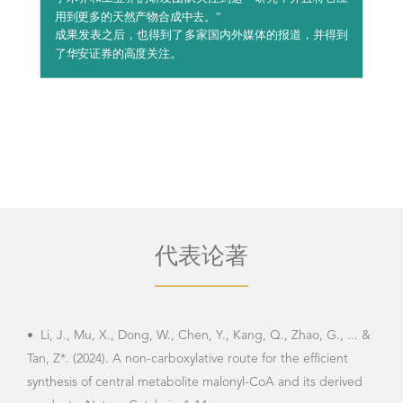
了华安证券的高度关注。
代表论著
•
Li, J., Mu, X., Dong, W., Chen, Y., Kang, Q., Zhao, G., ... &
•
Su
Tan, Z*. (2024). A non-carboxylative route for the efficient
Biosy
synthesis of central metabolite malonyl-CoA and its derived
Syst
products. Nature Catalysis, 1-14.
论文下载
支撑材料