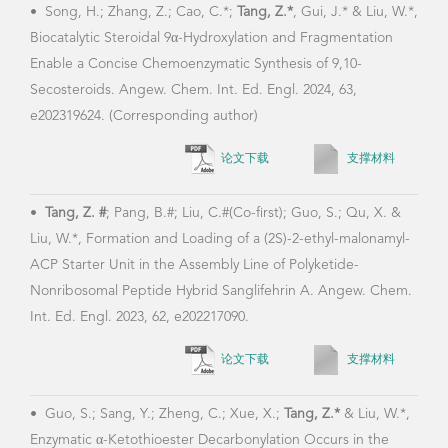
•
Song, H.; Zhang, Z.; Cao, C.*;
Tang, Z.*
, Gui, J.* & Liu, W.*,
Biocatalytic Steroidal 9α-Hydroxylation and Fragmentation
Enable a Concise Chemoenzymatic Synthesis of 9,10-
Secosteroids. Angew. Chem. Int. Ed. Engl. 2024, 63,
e202319624. (Corresponding author)
论文下载
支撑材料
•
Tang, Z. #
; Pang, B.#; Liu, C.#(Co-first); Guo, S.; Qu, X. &
Liu, W.*, Formation and Loading of a (2S)-2-ethyl-malonamyl-
ACP Starter Unit in the Assembly Line of Polyketide-
Nonribosomal Peptide Hybrid Sanglifehrin A. Angew. Chem.
Int. Ed. Engl. 2023, 62, e202217090.
论文下载
支撑材料
•
Guo, S.; Sang, Y.; Zheng, C.; Xue, X.;
Tang, Z.*
& Liu, W.*,
Enzymatic α-Ketothioester Decarbonylation Occurs in the