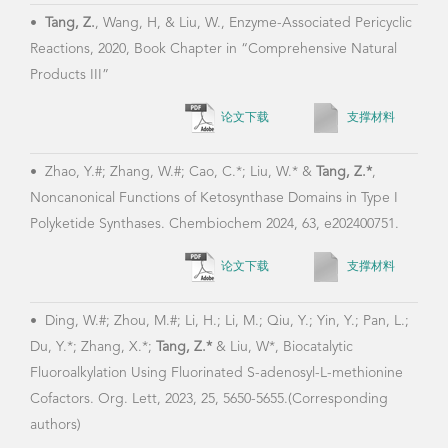
•
Tang, Z.
, Wang, H, & Liu, W., Enzyme-Associated Pericyclic
Reactions, 2020, Book Chapter in “Comprehensive Natural
Products III”
论文下载
支撑材料
•
Zhao, Y.#; Zhang, W.#; Cao, C.*; Liu, W.* &
Tang, Z.*
,
Noncanonical Functions of Ketosynthase Domains in Type I
Polyketide Synthases. Chembiochem 2024, 63, e202400751.
论文下载
支撑材料
•
Ding, W.#; Zhou, M.#; Li, H.; Li, M.; Qiu, Y.; Yin, Y.; Pan, L.;
Du, Y.*; Zhang, X.*;
Tang, Z.*
& Liu, W*, Biocatalytic
Fluoroalkylation Using Fluorinated S-adenosyl-L-methionine
Cofactors. Org. Lett, 2023, 25, 5650-5655.(Corresponding
authors)