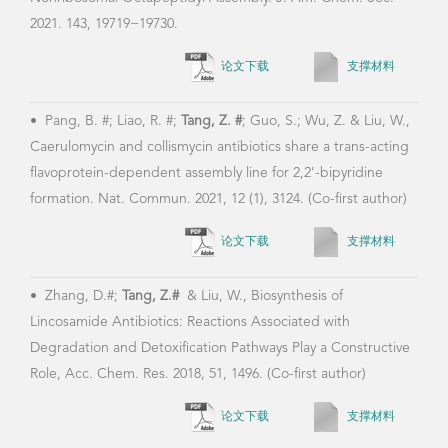
2021. 143, 19719−19730.
论文下载
支撑材料
•
Pang, B. #; Liao, R. #;
Tang, Z. #
; Guo, S.; Wu, Z. & Liu, W.,
Caerulomycin and collismycin antibiotics share a trans-acting
flavoprotein-dependent assembly line for 2,2'-bipyridine
formation. Nat. Commun. 2021, 12 (1), 3124. (Co-first author)
论文下载
支撑材料
•
Zhang, D.#;
Tang, Z.#
& Liu, W., Biosynthesis of
Lincosamide Antibiotics: Reactions Associated with
Degradation and Detoxification Pathways Play a Constructive
Role, Acc. Chem. Res. 2018, 51, 1496. (Co-first author)
论文下载
支撑材料