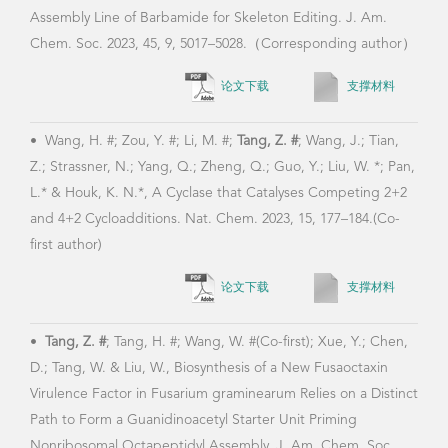
Assembly Line of Barbamide for Skeleton Editing. J. Am.
Chem. Soc. 2023, 45, 9, 5017–5028.（Corresponding author）
论文下载
支撑材料
•
Wang, H. #; Zou, Y. #; Li, M. #;
Tang, Z. #
; Wang, J.; Tian,
Z.; Strassner, N.; Yang, Q.; Zheng, Q.; Guo, Y.; Liu, W. *; Pan,
L.* & Houk, K. N.*, A Cyclase that Catalyses Competing 2+2
and 4+2 Cycloadditions. Nat. Chem. 2023, 15, 177–184.(Co-
first author)
论文下载
支撑材料
•
Tang, Z. #
; Tang, H. #; Wang, W. #(Co-first); Xue, Y.; Chen,
D.; Tang, W. & Liu, W., Biosynthesis of a New Fusaoctaxin
Virulence Factor in Fusarium graminearum Relies on a Distinct
Path to Form a Guanidinoacetyl Starter Unit Priming
Nonribosomal Octapeptidyl Assembly. J. Am. Chem. Soc.