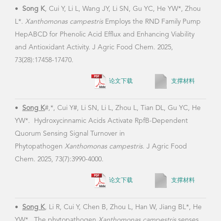
•
Song K
, Cui Y, Li L, Wang JY, Li SN, Gu YC, He YW*, Zhou
•
Ch
L*.
Xanthomonas campestris
Employs the RND Family Pump
phy
HepABCD for Phenolic Acid Efflux and Enhancing Viability
hydr
and Antioxidant Activity. J Agric Food Chem. 2025,
viru
73(28):17458-17470.
4(12)
论文下载
支撑材料
•
Song K
#,*, Cui Y#, Li SN, Li L, Zhou L, Tian DL, Gu YC, He
YW*. Hydroxycinnamic Acids Activate RpfB-Dependent
Quorum Sensing Signal Turnover in
Phytopathogen
Xanthomonas campestris
. J Agric Food
Chem. 2025, 73(7):3990-4000.
论文下载
支撑材料
•
Song K
, Li R, Cui Y, Chen B, Zhou L, Han W, Jiang BL*, He
YW*. The phytopathogen
Xanthomonas campestris
senses