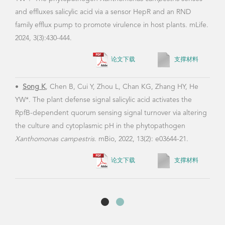
and effluxes salicylic acid via a sensor HepR and an RND
family efflux pump to promote virulence in host plants. mLife.
2024, 3(3):430-444.
论文下载
支撑材料
•
Song K
, Chen B, Cui Y, Zhou L, Chan KG, Zhang HY, He
YW*. The plant defense signal salicylic acid activates the
RpfB-dependent quorum sensing signal turnover via altering
the culture and cytoplasmic pH in the phytopathogen
Xanthomonas campestris
. mBio, 2022, 13(2): e03644-21.
论文下载
支撑材料