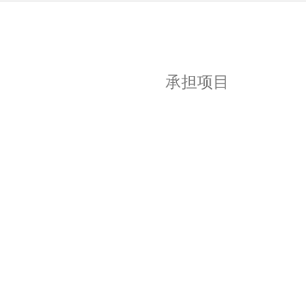
承担项目
国家自然科学基金 青年科学基金项目（C
类）：野油菜黄单胞菌感应水杨酸信号诱导
半胱氨酸生物合成的分子机制
（32502422），2026.01-2028.12，主持