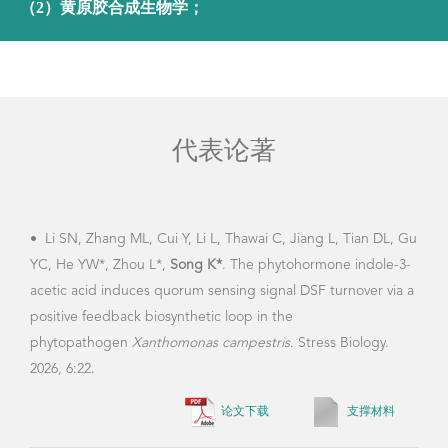
（2）黄原胶合成生物学；
代表论著
•
Li SN, Zhang ML, Cui Y, Li L, Thawai C, Jiang L, Tian DL, Gu
•
Ch
YC, He YW*, Zhou L*,
Song K*
. The phytohormone indole-3-
The
acetic acid induces quorum sensing signal DSF turnover via a
dive
positive feedback biosynthetic loop in the
‐hyd
phytopathogen
Xanthomonas campestris
. Stress Biology.
prom
2026, 6:22.
870-
论文下载
支撑材料