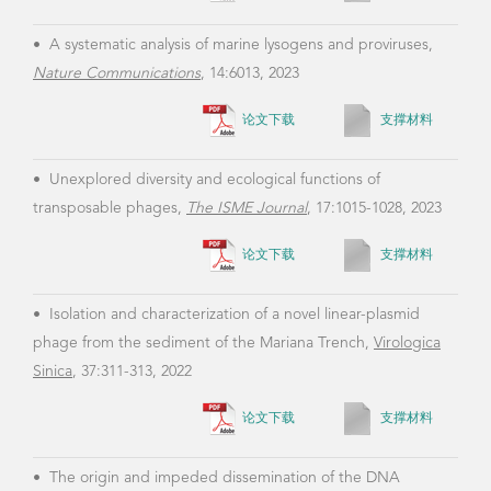
Nature Communications
, 14:6013, 2023
evol
the 
论文下载
支撑材料
756,
•
Unexplored diversity and ecological functions of
transposable phages,
The ISME Journal
, 17:1015-1028, 2023
•
Mu
论文下载
支撑材料
fila
prot
2019