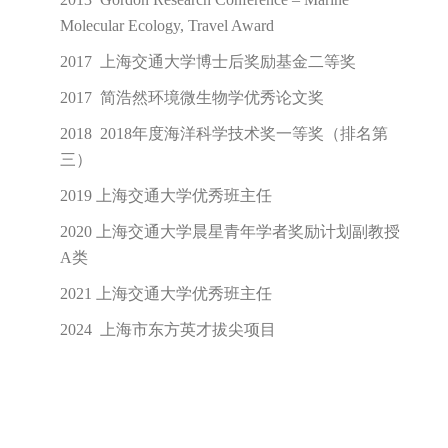
系研究
自然科学基金面上项目-深海丝状病毒基因开
关的分子基础及生态效应研究
自然科学基金重大研究计划培育项目-深渊环
境中温和型病毒对微生物宿主碳氮源代谢的
影响研究
国家重点研究计划子课题-病毒在深渊微生态
系统物质流和信息流中的作用
国家重点研究计划子课题-羽流颗粒物中微生
物（含病毒）的时空演化研究
自然科学基金面上项目-深海嗜冷细菌中原噬
菌体的诱导机理及其功能研究
自然科学基金青年项目-低温高压诱导噬菌体
SW1与深海细菌
Shewanella piezotolerans
WP3
学生培养
的相互作用关系研究