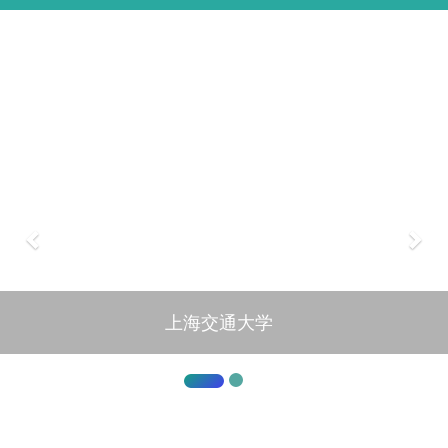
基本信息
学术经历
研究方向
代表论著
获奖情况
承担项目
学生培养
上海交通大学
English