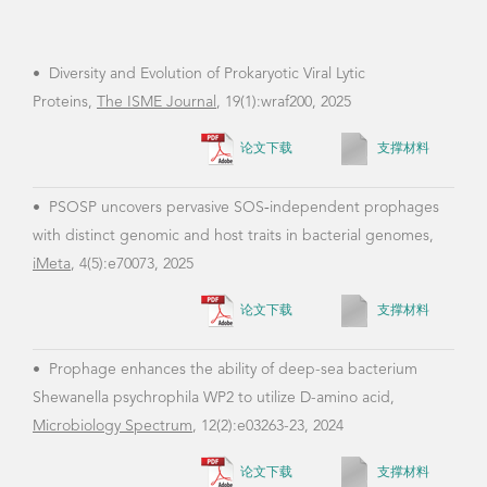
•
Diversity and Evolution of Prokaryotic Viral Lytic
•
Is
Proteins,
The ISME Journal
, 19(1):wraf200, 2025
phag
Sinic
论文下载
支撑材料
•
PSOSP uncovers pervasive SOS‐independent prophages
with distinct genomic and host traits in bacterial genomes,
•
Th
iMeta
, 4(5):e70073, 2025
phos
Comm
论文下载
支撑材料
•
Prophage enhances the ability of deep-sea bacterium
Shewanella psychrophila WP2 to utilize D-amino acid,
•
Di
Microbiology Spectrum
, 12(2):e03263-23, 2024
ocea
论文下载
支撑材料
•
A systematic analysis of marine lysogens and proviruses,
•
Ph