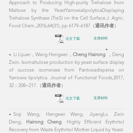
Approach to Producing High-purity Trehalose from
Maltose by the YeastYarrowialipolyticaDisplaying
Trehalose Synthase (TreS) on the Cell Surface.J. Agric.
Food Chem.,2016,64(31), pp 6179–6187（
通讯作者
）
论文下载
支撑材料
*
Li Lijuan，Wang Hengwei，
Cheng Hairong
，Deng
•
Zixin. Isomaltulose production by yeast surface display
of sucrose isomerase from Pantoeadispersa on
Yarrowia
lipolytica.
Journal of Functional Foods,2017,
32：208~217.（
通讯作者
）
论文下载
支撑材料
Siqi Wang, Hengwei Wang, JiyangLv, Zixin
•
Deng,
Hairong Cheng
. Highly Efficient Erythritol
Recovery from Waste Erythritol Mother Liquid by Yeast-