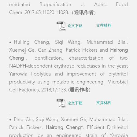
mediated Biopurification.
J. Agric. Food
Chem.,2017,65:11020-11028.（
通讯作者
）
论文下载
支撑材料
Huiling Cheng, Siqi Wang, Muhammad Bilal,
•
Xuemei Ge, Can Zhang, Patrick Fickers and
Hairong
*
Cheng
. Identification, characterization of two
NADPH-dependent erythrose reductases in the yeast
Yarrowia
lipolytica and improvement of erythritol
productivity using metabolic engineering.
Microbial
Cell Factories, 2018,17:133.
(
通讯作者
)
论文下载
支撑材料
Ping Chi, Siqi Wang, Xuemei Ge, Muhammad Bilal,
•
Patrick Fickers,
Hairong Cheng*
. Efficient D-threitol
production by an engineered strain of Yarrowia