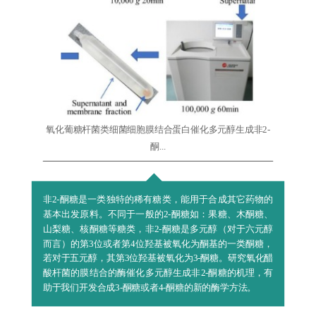
氧化葡糖杆菌类细菌细胞膜结合蛋白催化多元醇生成非2-
酮...
非2-酮糖是一类独特的稀有糖类，能用于合成其它药物的
基本出发原料。不同于一般的2-酮糖如：果糖、木酮糖、
山梨糖、核酮糖等糖类，非2-酮糖是多元醇（对于六元醇
而言）的第3位或者第4位羟基被氧化为酮基的一类酮糖，
若对于五元醇，其第3位羟基被氧化为3-酮糖。研究氧化醋
酸杆菌的膜结合的酶催化多元醇生成非2-酮糖的机理，有
助于我们开发合成3-酮糖或者4-酮糖的新的酶学方法。