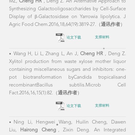
MZ,
Cheng HR
, Deng Z. An Alternative Approach to
Synthesizing Galactooligosaccharides by Cell-Surface
Display of β-Galactosidase on
Yarrowia
lipolytica.
J
Agric Food Chem.2016,18,64(19):3819-27.（
通讯作者
）
论文下载
支撑材料
*
Wang H, Li L, Zhang L, An J,
Cheng HR
, Deng Z.
•
Xylitol production from waste xylose mother liquor
containing miscellaneous sugars and inhibitors: one-
pot biotransformation byCandida tropicalisand
recombinantBacillus subtilis.Microb Cell
Fact.2016,16,15(1):82.（
通讯作者
）
论文下载
支撑材料
Ning Li, Hengwei Wang, Huilin Cheng, Dawen
•
*
Liu,
Hairong Cheng
, Zixin Deng. An Integrated