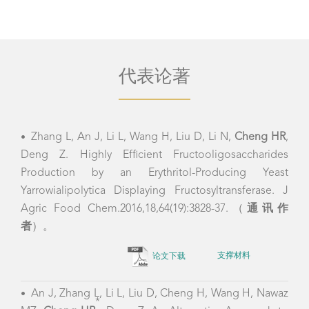
代表论著
Zhang L, An J, Li L, Wang H, Liu D, Li N,
Cheng HR
,
•
Deng Z. Highly Efficient Fructooligosaccharides
Production by an Erythritol-Producing Yeast
Yarrowialipolytica Displaying Fructosyltransferase.
J
Agric Food Chem.2016,18,64(19):3828-37.（
通讯作
者
）。
论文下载
支撑材料
An J, Zhang L, Li L, Liu D, Cheng H, Wang H, Nawaz
•
*