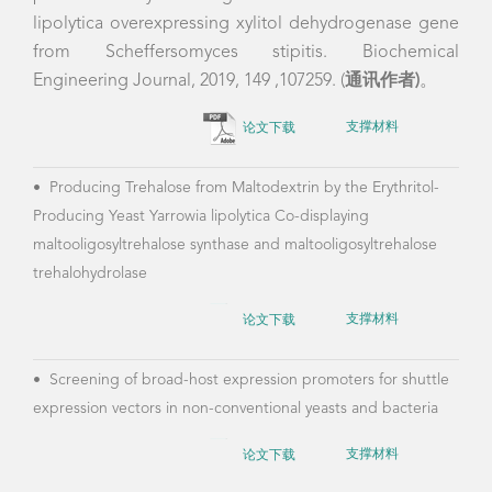
lipolytica overexpressing xylitol dehydrogenase gene
from Scheffersomyces stipitis. Biochemical
Engineering Journal, 2019, 149 ,107259.
(
通讯作者
)
。
论文下载
支撑材料
•
Producing Trehalose from Maltodextrin by the Erythritol-
Producing Yeast Yarrowia lipolytica Co-displaying
maltooligosyltrehalose synthase and maltooligosyltrehalose
trehalohydrolase
论文下载
支撑材料
•
Screening of broad-host expression promoters for shuttle
expression vectors in non-conventional yeasts and bacteria
论文下载
支撑材料