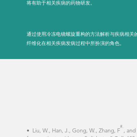
#.
•
Liu, W., Han, J., Gong, W., Zhang, F
, an
from patients with type 2 diabetes” Cell, 189,
•
Jiang, Y. X*.,
Cao, Q*.
, Sawaya, M. R., Absk
Loo, R. R. O., Loo, J. A., and Eisenberg, D. 
TMEM106B not TDP-43” Nature, 605:304–309 
•
Song, M., Zheng H., Han, J., Xu, K., Zhang
pathology in 5xFAD and AppNL−FPsen1P117L
Neurodegeneration (in press)