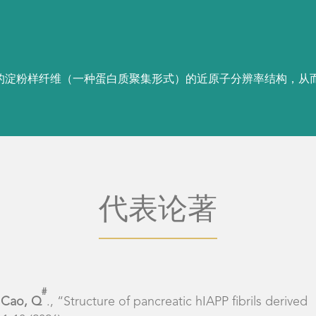
代表论著
#
d
Cao, Q
., “Structure of pancreatic hIAPP fibrils derived
 1-10 (2026)
haron, R., Ge, P., DeTure, M., Dickson, D. W., Fu, J. Y.,
S., “Amyloid fibrils in disease FTLD-TDP are composed of
(2022)
#
#
, D
., and
Cao, Q
., “The molecular fidelity of Aβ
 mice revealed by cryo-EM” Molecular