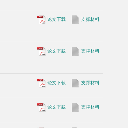
print)
论文下载
支撑材料
•
Song, M.
αA-crystal
论文下载
支撑材料
•
Cao, Q.,
Kandeel, F
fibrils re
28:724-730 