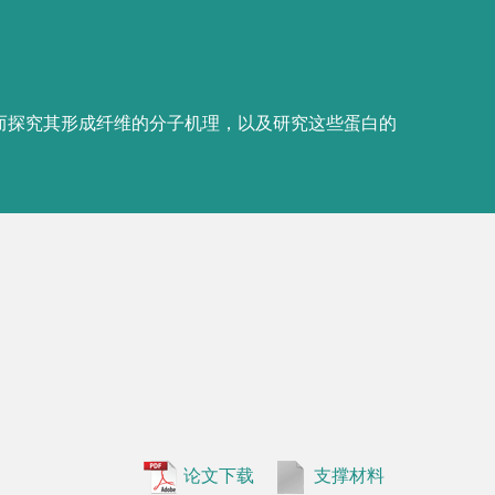
•
Jiang, Y
论文下载
支撑材料
Qin, S., D
design of 
critical ro
论文下载
支撑材料
•
Han, J.,
2 reveals 
digestive 
论文下载
支撑材料
•
Li, S., L
architectu