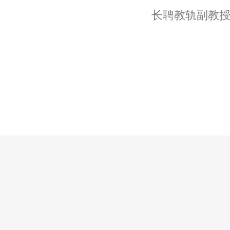
长聘教轨副教