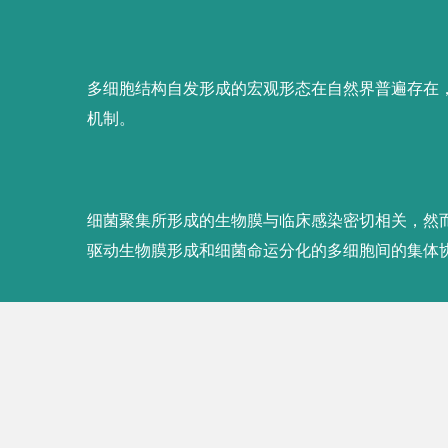
•
Boyang Qin
, Chenyi Fei, Andrew A. Bridg
Wingreen, and Bonnie L. Bassler, Cell position
revealed by light-sheet microscopy,
Science
3
•
Boyang Qin
and Bonnie L. Bassler, Quorum-
fractal wrinkling and interfacial localization of