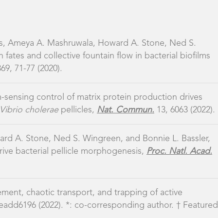
ard A. Stone, Ned S. Wingreen, and Bonnie L. Bassler,
 drive bacterial pellicle morphogenesis,
Proc. Natl. Acad.
ement, chaotic transport, and trapping of active
eadd6196 (2022). *: co-corresponding author. † Featured
onnie L. Bassler, Quorum-sensing- and type VI secretion-
etic diversity in
Vibrio cholerae
,
Cell
185, 1-14 (2022).