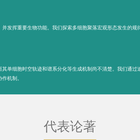
代表论著
es, Ameya A. Mashruwala, Howard A. Stone, Ned S.
 fates and collective fountain flow in bacterial biofilms
69, 71-77 (2020).
sensing control of matrix protein production drives
Vibrio cholerae
pellicles,
Nat. Commun.
13, 6063 (2022).