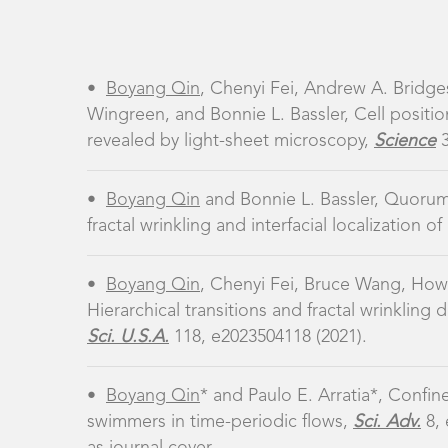
•
Boyang Qin
, Chenyi Fei, Bruce Wang, How
Hierarchical transitions and fractal wrinkling
Sci. U.S.A.
118, e2023504118 (2021).
•
Boyang Qin
* and Paulo E. Arratia*, Confin
swimmers in time-periodic flows,
Sci. Adv.
8, 
as journal cover.
•
Ameya A. Mashruwala,
Boyang Qin
, and B
mediated spatiotemporal cell death drives gen