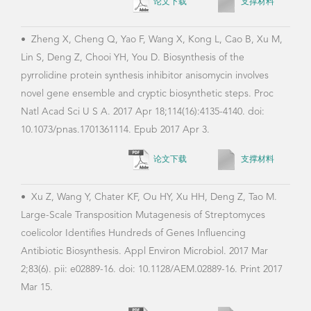
论文下载
支撑材料
•
Zheng X, Cheng Q, Yao F, Wang X, Kong L, Cao B, Xu M,
Lin S, Deng Z, Chooi YH, You D. Biosynthesis of the
•
Hu
pyrrolidine protein synthesis inhibitor anisomycin involves
Char
novel gene ensemble and cryptic biosynthetic steps. Proc
Pyri
Natl Acad Sci U S A. 2017 Apr 18;114(16):4135-4140. doi:
20. 
10.1073/pnas.1701361114. Epub 2017 Apr 3.
论文下载
支撑材料
•
Wa
•
Xu Z, Wang Y, Chater KF, Ou HY, Xu HH, Deng Z, Tao M.
prod
Large-Scale Transposition Mutagenesis of Streptomyces
misc
coelicolor Identifies Hundreds of Genes Influencing
biot
Antibiotic Biosynthesis. Appl Environ Microbiol. 2017 Mar
Bacil
2;83(6). pii: e02889-16. doi: 10.1128/AEM.02889-16. Print 2017
10.1
Mar 15.