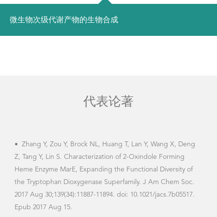
微生物次级代谢产物的生物合成
代表论著
•
Zhang Y, Zou Y, Brock NL, Huang T, Lan Y, Wang X, Deng
•
Wa
Z, Tang Y, Lin S. Characterization of 2-Oxindole Forming
Iter
Heme Enzyme MarE, Expanding the Functional Diversity of
gilv
the Tryptophan Dioxygenase Superfamily. J Am Chem Soc.
Meta
2017 Aug 30;139(34):11887-11894. doi: 10.1021/jacs.7b05517.
10.1
Epub 2017 Aug 15.