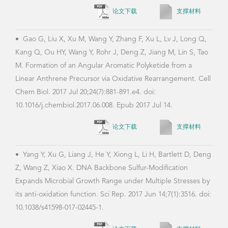
论文下载
支撑材料
•
Li
•
Gao G, Liu X, Xu M, Wang Y, Zhang F, Xu L, Lv J, Long Q,
Inte
Kang Q, Ou HY, Wang Y, Rohr J, Deng Z, Jiang M, Lin S, Tao
from
M. Formation of an Angular Aromatic Polyketide from a
Treh
Linear Anthrene Precursor via Oxidative Rearrangement. Cell
Chem
Chem Biol. 2017 Jul 20;24(7):881-891.e4. doi:
10.1
10.1016/j.chembiol.2017.06.008. Epub 2017 Jul 14.
论文下载
支撑材料
•
Xu
•
Yang Y, Xu G, Liang J, He Y, Xiong L, Li H, Bartlett D, Deng
Lin 
Z, Wang Z, Xiao X. DNA Backbone Sulfur-Modification
Meta
Expands Microbial Growth Range under Multiple Stresses by
Hete
its anti-oxidation function. Sci Rep. 2017 Jun 14;7(1):3516. doi:
Arti
10.1038/s41598-017-02445-1.
Envi
10.1