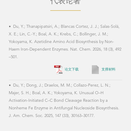
•
Du, Y.; Thanapipatsiri, A.; Blancas Cortez, J. J.; Salas-Solá,
•
X. E.; Lin, C.-Y.; Boal, A. K.; Krebs, C.; Bollinger, J. M.;
Qiu, 
Yokoyama, K. Azetidine Amino Acid Biosynthesis by Non-
Y.; L
Haem Iron-Dependent Enzymes. Nat. Chem. 2026, 18 (3), 492
Ribo
–501.
duri
Nosi
论文下载
支撑材料
•
Du, Y.; Dong, J.; Draelos, M. M.; Collazo-Perez, L. N.;
Majer, S. H.; Boal, A. K.; Yokoyama, K. Unusual O–H
Activation-Initiated C–C Bond Cleavage Reaction by a
•
Qi
Nonheme Fe Enzyme in Antifungal Nucleoside Biosynthesis.
Radi
J. Am. Chem. Soc. 2025, 147 (33), 30163–30177.
Ring
Poly
2019
论文下载
支撑材料