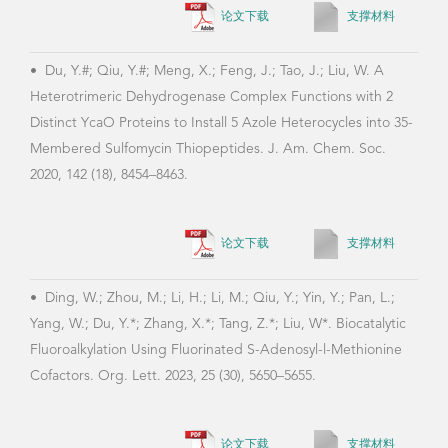
•
Du, Y.#; Qiu, Y.#; Meng, X.; Feng, J.; Tao, J.; Liu, W. A
Heterotrimeric Dehydrogenase Complex Functions with 2
Distinct YcaO Proteins to Install 5 Azole Heterocycles into 35-
Membered Sulfomycin Thiopeptides. J. Am. Chem. Soc.
2020, 142 (18), 8454–8463.
论文下载
支撑材料
•
Ding, W.; Zhou, M.; Li, H.; Li, M.; Qiu, Y.; Yin, Y.; Pan, L.;
Yang, W.; Du, Y.*; Zhang, X.*; Tang, Z.*; Liu, W*. Biocatalytic
Fluoroalkylation Using Fluorinated S-Adenosyl-l-Methionine
Cofactors. Org. Lett. 2023, 25 (30), 5650–5655.
论文下载
支撑材料