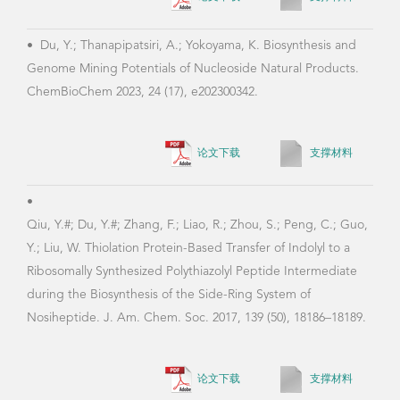
•
Du, Y.; Thanapipatsiri, A.; Yokoyama, K. Biosynthesis and
Genome Mining Potentials of Nucleoside Natural Products.
ChemBioChem 2023, 24 (17), e202300342.
论文下载
支撑材料
获奖情况
2021 中国科学院院长奖学金