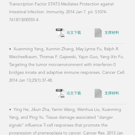
Transcription Factor STAT3 Mediates Protection against
Tran
Intestinal Infection. Immunity. 2014 Jan 7. pii: S1074-
7613(13)00555-4.
论文下载
支撑材料
•
Sa
Deng
•
Xuanming Yang, Xunmin Zhang, May Lynne Fu, Ralph R.
Yang
Weichselbaum, Thomas F. Gajewski, Yajun Guo, Yang-Xin Fu.
Tang
Targeting the tumor microenvironment with interferon-
of a
bridges innate and adaptive immune responses. Cancer Cell.
adap
2014 Jan 13;25(1):37-48.
论文下载
支撑材料
•
Xi
•
Ying He, Jikun Zha, Yamin Wang, Wenhua Liu, Xuanming
Nan,
Yang, and Ping Yu. Tissue damage-associated "danger
atte
signals" influence T-cell responses that promote the
inde
progression of preneoplasia to cancer. Cancer Res. 2013 Jan
gamm