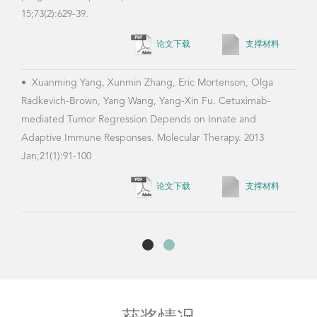
15;73(2):629-39.
论文下载
支撑材料
•
Ji
•
Xuanming Yang, Xunmin Zhang, Eric Mortenson, Olga
Kim,
Radkevich-Brown, Yang Wang, Yang-Xin Fu. Cetuximab-
supp
mediated Tumor Regression Depends on Innate and
Jan;
Adaptive Immune Responses. Molecular Therapy. 2013
Jan;21(1):91-100
论文下载
支撑材料