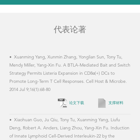
代表论著
•
Xuanming Yang, Xunmin Zhang, Yonglian Sun, Tony Tu,
•
Xu
Mendy Miller, Yang-Xin Fu. A BTLA-Mediated Bait and Switch
and 
Strategy Permits Listeria Expansion in CD8α(+) DCs to
stra
Promote Long-Term T Cell Responses. Cell Host & Microbe.
10.1
2014 Jul 9;16(1):68-80
论文下载
支撑材料
•
Qi
•
Xiaohuan Guo, Ju Qiu, Tony Tu, Xuanming Yang, Liufu
Gao,
Deng, Robert A. Anders, Liang Zhou, Yang-Xin Fu. Induction
1 At
of Innate Lymphoid Cell-Derived Interleukin-22 by the
Targ