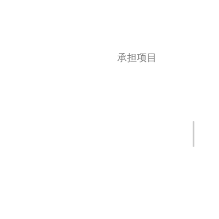
承担项目
国家重点研发计划，深渊微生态系统中的物
质流、能量流与信息流：深渊真菌群落结构
与功能及其在元素循环中的作用，2018
年-2021年，合作子课题负责人
国家高技术研究发展计划（863 计划）课
题，海洋微生物先导化合物的挖掘与优化，