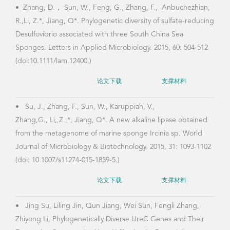
•
Zhang, D.， Sun, W., Feng, G., Zhang, F., Anbuchezhian,
海洋
R.,Li, Z.*, Jiang, Q*. Phylogenetic diversity of sulfate-reducing
Desulfovibrio associated with three South China Sea
Sponges. Letters in Applied Microbiology. 2015, 60: 504-512
•
蒋
(doi:10.1111/lam.12400.)
发酵
论文下载
支撑材料
798-
•
Su, J., Zhang, F., Sun, W., Karuppiah, V.,
Zhang,G., Li,,Z.,*, Jiang, Q*. A new alkaline lipase obtained
•
蒋
from the metagenome of marine sponge Ircinia sp. World
高素
Journal of Microbiology & Biotechnology. 2015, 31: 1093-1102
(doi: 10.1007/s11274-015-1859-5.)
论文下载
支撑材料
•
蒋
用，
•
Jing Su, Liling Jin, Qun Jiang, Wei Sun, Fengli Zhang,