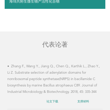
海绵共附生微生物产活性化合物
代表论著
•
Zhang F., Wang Y., Jiang Q., Chen Q., Karthik L., Zhao Y.,
•
冯
Li Z. Substrate selection of adenylation domains for
深海
nonribosomal peptide synthetase(NRPS) in bacillamide C
57（
biosynthesis by marine Bacillus atrophaeus C89. Journal of
Industrial Microbiology & Biotechnology. 2018, 45: 335-344
论文下载
支撑材料
•
张
国南