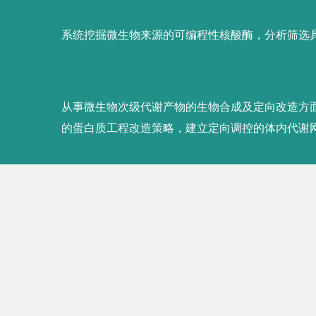
系统挖掘微生物来源的可编程性核酸酶，分析筛选
•
Mesophilic Argonaute-based isothermal det
•
Argonaute-integrated isothermal amplificat
2 and influenza viruses. Biosensors and Bioel