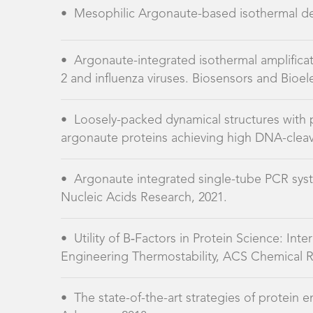
•
Loosely-packed dynamical structures with p
argonaute proteins achieving high DNA-cleava
•
Argonaute integrated single-tube PCR syst
Nucleic Acids Research, 2021.
•
Utility of B‑Factors in Protein Science: Inte
Engineering Thermostability, ACS Chemical R