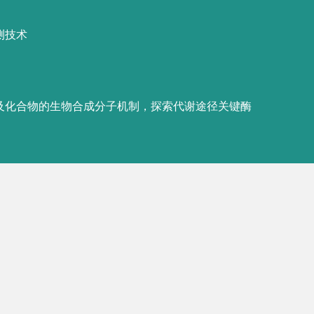
测技术
•
The stat
论文下载
支撑材料
Advances,
V-
论文下载
支撑材料
•
Argonaut
detection.