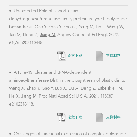
dehydrogenase/reductase family protein in type II polyketide
2018,
biosynthesis. Gao Y, Zhao Y, Zhou J, Yang M, Lin L, Wang W,
Tao M, Deng Z,
Jiang M
, Angew Chem Int Ed Engl. 2022,
61(7): e202110445.
•
Ga
论文下载
支撑材料
Kang
Tao 
•
A [3Fe-4S] cluster and tRNA-dependent
line
aminoacyltransferase BlsK in the biosynthesis of Blasticidin S.
Chem
Wang X, Zhao Y, Gao Y, Luo X, Du A, Deng Z, Zabriskie TM,
He X,
Jiang M
. Proc Natl Acad Sci U S A. 2021, 118(30):
e2102318118.
•
En
论文下载
支撑材料
mole
Zhan
•
Challenges of functional expression of complex polyketide
biosynthetic gene clusters. Gao Y, Zhao Y, He X, Deng Z,
Jiang M
. Curr Opin Biotechnol. 2021, 69:103-111.