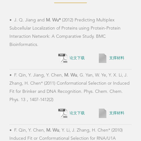
•
J. Q. Jiang and
M. Wu*
(2012) Predicting Multiplex
•
H.
Subcellular Localization of Proteins using Protein-Protein
Meta
Interaction Network: A Comparative Study. BMC
Dyna
Bioinformatics.
Drug
论文下载
支撑材料
•
F. Qin, Y. Jiang, Y. Chen,
M. Wu
, G. Yan, W. Ye, Y. X. Li, J.
•
Ta
Zhang, H. Chen* (2011) Conformational Selection or Induced
profi
Fit for Brinker and DNA Recognition. Phys. Chem. Chem.
rest
Phys. 13，1407-1412(2)
论文下载
支撑材料
•
F. Qin, Y. Chen,
M. Wu
, Y. Li, J. Zhang, H. Chen* (2010)
Induced Fit or Conformational Selection for RNA/U1A
folding. RNA 16:1053-1061.