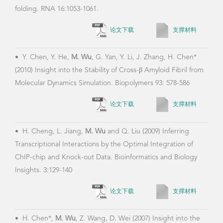
论文下载
支撑材料
•
Y. Chen, Y. He,
M. Wu
, G. Yan, Y. Li, J. Zhang, H. Chen*
(2010) Insight into the Stability of Cross-β Amyloid Fibril from
Molecular Dynamics Simulation. Biopolymers 93: 578-586
论文下载
支撑材料
•
H. Cheng, L. Jiang,
M. Wu
and Q. Liu (2009) Inferring
Transcriptional Interactions by the Optimal Integration of
ChIP-chip and Knock-out Data. Bioinformatics and Biology
Insights. 3:129-140
论文下载
支撑材料