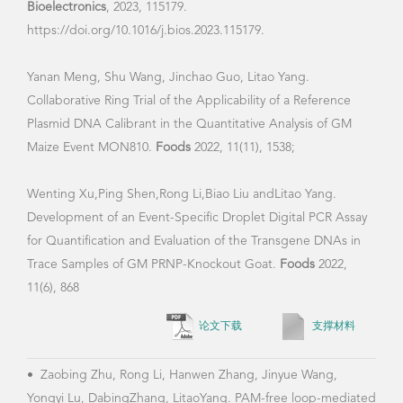
2023, 115179. https://doi.org/10.1016/j.bios.2023.115179.
Rong
Cui,
论文下载
支撑材料
Poly
Quan
•
Zaobing Zhu, Rong Li, Hanwen Zhang, Jinyue Wang,
Sci.
Yongyi Lu, DabingZhang, LitaoYang. PAM-free loop-mediated
10.1
isothermal amplification coupled with CRISPR/Cas12a
cleavage (Cas-PfLAMP) for rapid detection of rice pathogens.
Biosensors and Bioelectronics
. 2022 Feb12 . doi:
10.1016/j.bios.2022.114076
•
Yang
论文下载
支撑材料
Univ
Poly
•
Zhang H, Li R, Guo Y, Zhang Y, Zhang D, Yang L. LIFE-Seq:
Quan
a universal Large Integrated DNA Fragment Enrichment
Agri
Sequencing strategy for deciphering the transgene
integration of genetically modified organisms.
Plant
Biotechnol J.
2022 Jan 6. doi: 10.1111/pbi.13776.