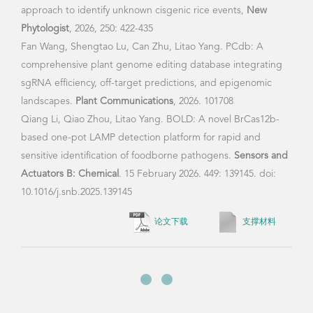
质制备》
国家科技重大专项 《转基因产品快速、高通
量检测技术》
学生培养
国家科技重大专项 《转基因牛和羊转基因性
状检测及其自然生态影响监测技术》
863计划子课题 《水稻智能不育系的创制与
在读学生
毕业学生
应用》
支撑计划子课题 《食品致敏原分子检测技术
博士研究生：朱早兵 王晨 郭永坤 王凡
硕士研究生：卢泳仪 卢盛韬 尚彬彬 陈露
研究》