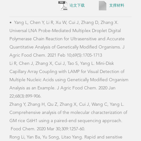
Fan 
comp
sgRN
land
Qian
base
sens
Actu
10.1
获奖情况