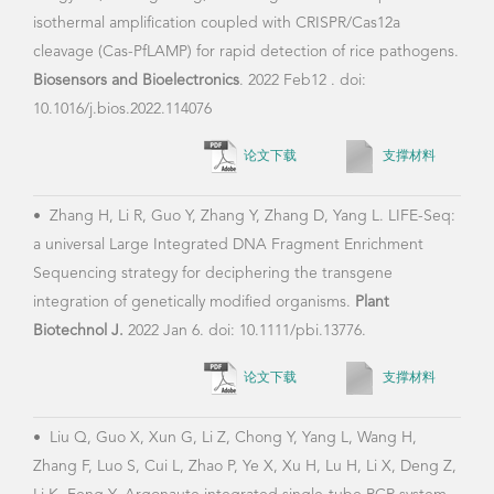
论文下载
支撑材料
•
We
Comp
•
Liu Q, Guo X, Xun G, Li Z, Chong Y, Yang L, Wang H,
tech
Zhang F, Luo S, Cui L, Zhao P, Ye X, Xu H, Lu H, Li X, Deng Z,
Sout
Li K, Feng Y. Argonaute integrated single-tube PCR system
2024
enables supersensitive detection of rare mutations.
Nucleic
Zaob
Acids Res
. 2021 Apr 27:gkab274. doi: 10.1093/nar/gkab274.
diag
CRIS
论文下载
支撑材料
Tren
10.1
•
Yijie Wang, Rong Li, Zaobing Zhu, Zheng Yuan, Chen
Li R
Wang, Li Wang, Dabing Zhang, Litao Yang. In vitro Argonaute
Assa
cleavage-mediated quantitative PCR facilitates versatile
Mol 
CRISPR/Cas-induced mutant analysis.
Sensors and Actuators
B: Chemical
, 2023, 374, 132781.
Xueqi Li, Rong Li, Zheng Yuan, Zaobing Zhu, Wenting Xu,
Yijie Wang, Dabing Zhang, and Litao Yang*. One Versatile