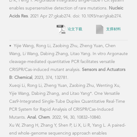
•
Lu
Cas9-Integrated Single-Tube Duplex Quantitative Real-Time
Yuan
PCR System for Rapid Analysis of CRISPR/Cas-Induced
and 
Mutants.
Anal. Chem
. 2022, 94, 30, 10832–10840.
Plan
Xu W, Zhang H, Zhang Y, Shen P, Li X, Li R, Yang L. A paired-
1173
end whole-genome sequencing approach enables
Chen
comprehensive characterization of transgene integration in
of G
rice.
Commun Biol
. 2022 Jul 5;5(1):667.
Meth
CRIS
论文下载
支撑材料
5634
Zhu 
Inno
Comp
Stra
Jan 
Fan 
Deci
Gene