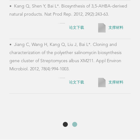
•
Kang Q, Shen Y, Bai L*. Biosynthesis of 3,5-AHBA-derived
natural products. Nat Prod Rep. 2012, 29(2):243-63.
•
Wu
W, B
论文下载
支撑材料
meth
Chem
•
Jiang C, Wang H, Kang Q, Liu J, Bai L*. Cloning and
characterization of the polyether salinomycin biosynthesis
gene cluster of Streptomyces albus XM211. Appl Environ
Microbiol. 2012, 78(4):994-1003.
•
Wu
anal
论文下载
支撑材料
Stre