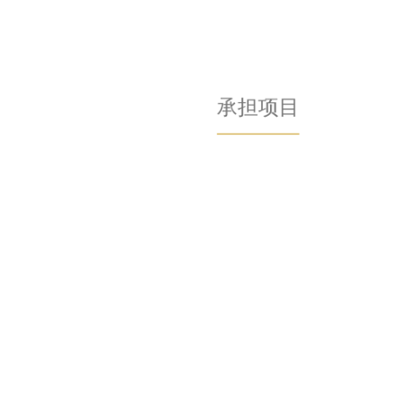
承担项目
承担和参加了国家自然科学基金4项及国家
863计划项目2项。