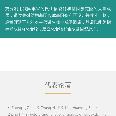
充分利用我国丰富的微生物资源和基因簇克隆的大量成
果，通过关键结构基团合成基因保守区设计兼并性引物，
通量筛选可能的次生代谢生物合成基因簇，然后以此为指
导寻找目标化合物，建立化合物和合成基因资源库。
代表论著
•
Zheng L, Zhou X, Zhang H, Ji X, Li L, Huang L, Bai L*,
•
Zh
Zhang H*. Structural and functional analysis of validoxylamine
expr