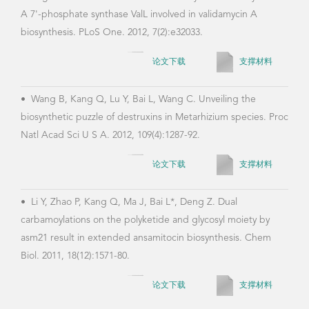
A 7'-phosphate synthase ValL involved in validamycin A
vali
biosynthesis. PLoS One. 2012, 7(2):e32033.
Stre
Eng.
论文下载
支撑材料
•
Wang B, Kang Q, Lu Y, Bai L, Wang C. Unveiling the
biosynthetic puzzle of destruxins in Metarhizium species. Proc
•
Ka
Natl Acad Sci U S A. 2012, 109(4):1287-92.
anti
engi
论文下载
支撑材料
•
Li Y, Zhao P, Kang Q, Ma J, Bai L*, Deng Z. Dual
carbamoylations on the polyketide and glycosyl moiety by
•
Qi
asm21 result in extended ansamitocin biosynthesis. Chem
Over
Biol. 2011, 18(12):1571-80.
aver
Micr
论文下载
支撑材料