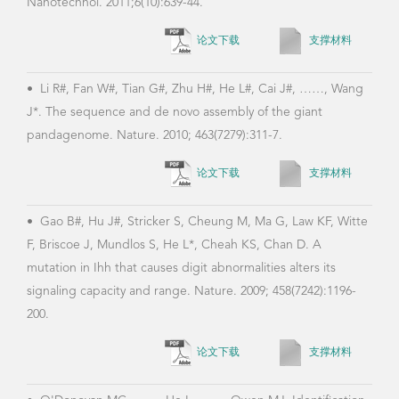
论文下载
支撑材料
•
Li R#, Fan W#, Tian G#, Zhu H#, He L#, Cai J#, ……, Wang
J*. The sequence and de novo assembly of the giant
pandagenome. Nature. 2010; 463(7279):311-7.
论文下载
支撑材料
•
Gao B#, Hu J#, Stricker S, Cheung M, Ma G, Law KF, Witte
F, Briscoe J, Mundlos S, He L*, Cheah KS, Chan D. A
mutation in Ihh that causes digit abnormalities alters its
signaling capacity and range. Nature. 2009; 458(7242):1196-
200.
论文下载
支撑材料
•
O'Donovan MC, ……, He L, ……, Owen MJ. Identification
of loci associated with schizophrenia by genome-wide