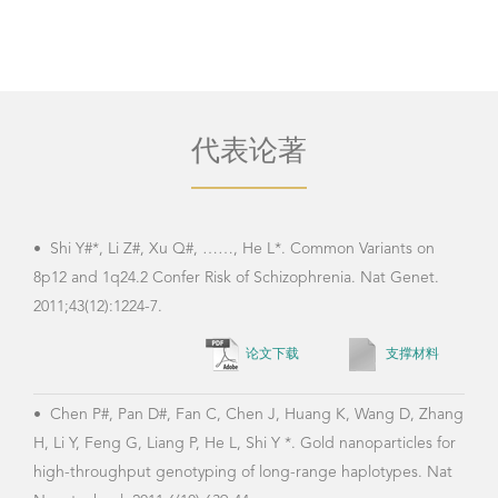
代表论著
•
Shi Y#*, Li Z#, Xu Q#, ……, He L*. Common Variants on
•
6.
8p12 and 1q24.2 Confer Risk of Schizophrenia. Nat Genet.
Gu N
2011;43(12):1224-7.
foll
1961
论文下载
支撑材料
•
Chen P#, Pan D#, Fan C, Chen J, Huang K, Wang D, Zhang
H, Li Y, Feng G, Liang P, He L, Shi Y *. Gold nanoparticles for
•
Ga
high-throughput genotyping of long-range haplotypes. Nat
S, F
Nanotechnol. 2011;6(10):639-44.
hedg
28(4)