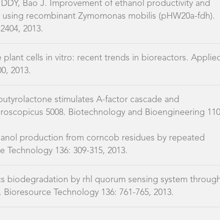
DDY, Bao J. Improvement of ethanol productivity and
ors using recombinant Zymomonas mobilis (pHW20a-fdh).
2404, 2013.
plant cells in vitro: recent trends in bioreactors. Applie
0, 2013.
utyrolactone stimulates A-factor cascade and
groscopicus 5008. Biotechnology and Bioengineering 110
ethanol production from corncob residues by repeated
e Technology 136: 309-315, 2013.
cs biodegradation by rhl quorum sensing system throug
. Bioresource Technology 136: 761-765, 2013.