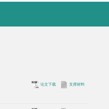
•
Xia X, L
论文下载
支撑材料
morphology
Microbiolo