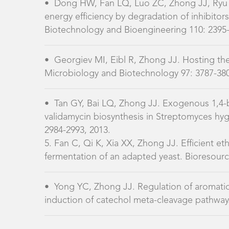
•
Dong HW, Fan LQ, Luo ZC, Zhong JJ, Ryu 
energy efficiency by degradation of inhibit
Biotechnology and Bioengineering 110: 2395-
•
Georgiev MI, Eibl R, Zhong JJ. Hosting the 
Microbiology and Biotechnology 97: 3787-380
•
Tan GY, Bai LQ, Zhong JJ. Exogenous 1,4-b
validamycin biosynthesis in Streptomyces hy
2984-2993, 2013.
5. Fan C, Qi K, Xia XX, Zhong JJ. Efficient 
fermentation of an adapted yeast. Bioresourc
•
Yong YC, Zhong JJ. Regulation of aromati
induction of catechol meta-cleavage pathway