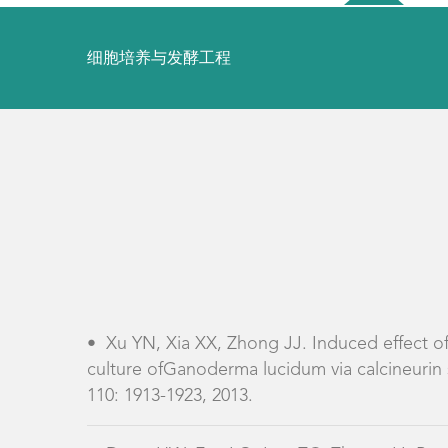
细胞培养与发酵工程
•
Xu YN, Xia XX, Zhong JJ. Induced effect of
culture ofGanoderma lucidum via calcineurin
110: 1913-1923, 2013.