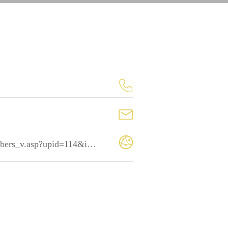
rs_v.asp?upid=114&idh=31