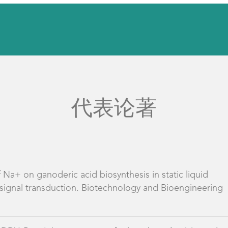
代表论著
 Na+ on ganoderic acid biosynthesis in static liquid
 signal transduction. Biotechnology and Bioengineering