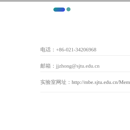
电话：+86-021-34206968
邮箱：jjzhong@sjtu.edu.cn
实验室网址：
http://mbe.sjtu.edu.cn/Membe