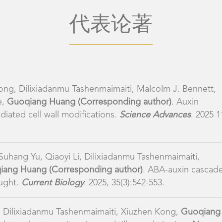
iong, Dilixiadanmu Tashenmaimaiti, Malcolm J. Bennett,
e,
Guoqiang Huang (Corresponding author)
. Auxin
diated cell wall modifications.
Science Advances
. 2025 1
uhang Yu, Qiaoyi Li, Dilixiadanmu Tashenmaimaiti,
iang Huang (Corresponding author)
. ABA-auxin cascad
ought.
Current Biology
. 2025, 35(3):542-553.
Yu, Dilixiadanmu Tashenmaimaiti, Xiuzhen Kong,
Guoqiang
ulates shoot gravitropism and tiller angle in rice.
New
amuel Wadey, Suhang Yu, Jinliang Rao, Aneesh Lale,