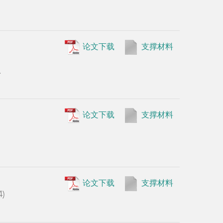
.
•
Bipin K.
Lottie Jose
Lynch, Kat
Bennett. P
论文下载
支撑材料
276-280
•
Guoqia
Daoyang Wa
Jian Xu, S
controls c