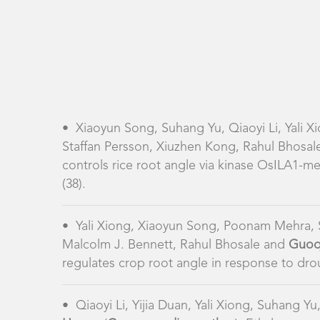
•
Xiaoyun Song, Suhang Yu, Qiaoyi Li, Yali X
Staffan Persson, Xiuzhen Kong, Rahul Bhosal
controls rice root angle via kinase OsILA1-me
(38).
•
Yali Xiong, Xiaoyun Song, Poonam Mehra, S
Malcolm J. Bennett, Rahul Bhosale and
Guoq
regulates crop root angle in response to dr
•
Qiaoyi Li, Yijia Duan, Yali Xiong, Suhang 
Huang
(
Corresponding author
). Ethylene reg
Crops
. 2025 (In press).
•
Xiuzhen Kong, Yali Xiong, Xiaoyun Song, S