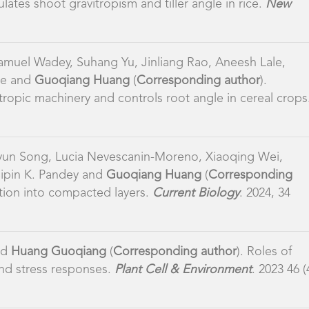
le and
Guoqiang Huang
(
Corresponding author
).
tropic machinery and controls root angle in cereal crops
oyun Song, Lucia Nevescanin-Moreno, Xiaoqing Wei,
Bipin K. Pandey and
Guoqiang Huang
(
Corresponding
ration into compacted layers.
Current Biology
. 2024, 34