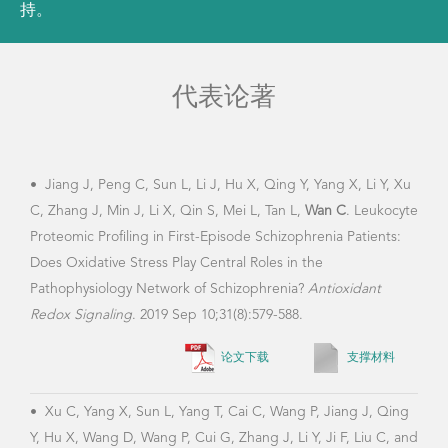
持。
代表论著
•
Jiang J, Peng C, Sun L, Li J, Hu X, Qing Y, Yang X, Li Y, Xu
•
Hu
C, Zhang J, Min J, Li X, Qin S, Mei L, Tan L,
Wan C
. Leukocyte
Yan 
Proteomic Profiling in First-Episode Schizophrenia Patients:
are 
Does Oxidative Stress Play Central Roles in the
hepa
Pathophysiology Network of Schizophrenia?
Antioxidant
"hou
Redox Signaling
. 2019 Sep 10;31(8):579-588.
论文下载
支撑材料
•
Qi
•
Xu C, Yang X, Sun L, Yang T, Cai C, Wang P, Jiang J, Qing
He L
Y, Hu X, Wang D, Wang P, Cui G, Zhang J, Li Y, Ji F, Liu C, and
bloo