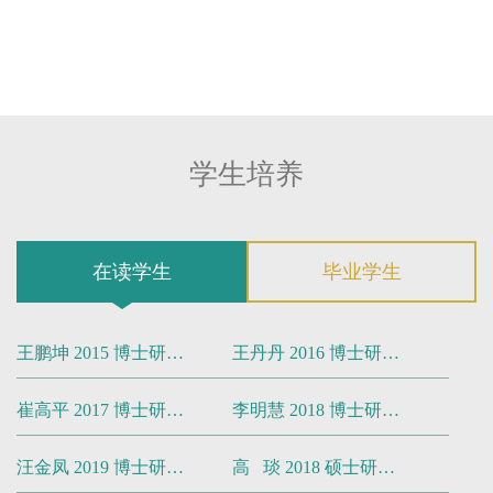
技术》（2018-2020）
国家自然科学基金委面上项目《精神分裂症
不饱和脂肪酸代谢异常研究》（2018-2021）
上海交通大学 “医工交叉研究基金”项目
《ENA78相关通路在抑郁症发病机制中的作
用研究》（2017-2019）
学生培养
国家重点研发计划《精神分裂症分期识别生
物学标记与多级风险布控体系建构》（2016-
2020）
在读学生
毕业学生
国家重点研发计划《抗精神病药物个体化优
选治疗方案的研究》（2016-2020）
王鹏坤 2015 博士研究生
王丹丹 2016 博士研究生
上海市科委重点研发计划《儿童智力发育障
碍研究资源库》（2016-2019）
崔高平 2017 博士研究生
李明慧 2018 博士研究生
国家自然科学基金面上项目《运用超组学方
法研究抗精神病药物处理小鼠的肝脏代谢紊
汪金凤 2019 博士研究生
高 琰 2018 硕士研究生
乱》（2013-2016）