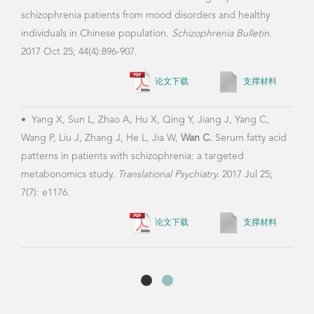
•
Zh
schizophrenia patients from mood disorders and healthy
Li Y
individuals in Chinese population.
Schizophrenia Bulletin.
Rece
2017 Oct 25; 44(4):896-907.
Meta
论文下载
支撑材料
Prot
591.
•
Yang X, Sun L, Zhao A, Hu X, Qing Y, Jiang J, Yang C,
Wang P, Liu J, Zhang J, He L, Jia W,
Wan C.
Serum fatty acid
patterns in patients with schizophrenia: a targeted
metabonomics study.
Translational Psychiatry.
2017 Jul 25;
7(7): e1176.
论文下载
支撑材料