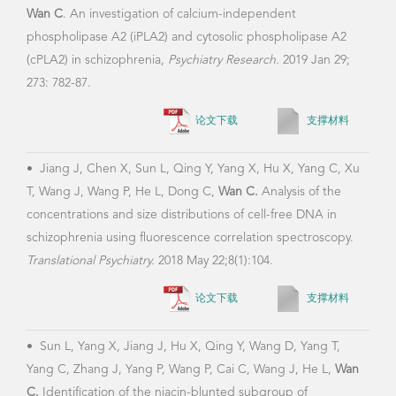
Wan C
. An investigation of calcium-independent
Repo
phospholipase A2 (iPLA2) and cytosolic phospholipase A2
(cPLA2) in schizophrenia,
Psychiatry Research.
2019 Jan 29;
273: 782-87.
•
Su
论文下载
支撑材料
Tan 
reve
•
Jiang J, Chen X, Sun L, Qing Y, Yang X, Hu X, Yang C, Xu
Clini
T, Wang J, Wang P, He L, Dong C,
Wan C.
Analysis of the
concentrations and size distributions of cell-free DNA in
schizophrenia using fluorescence correlation spectroscopy.
•
Ya
Translational Psychiatry.
2018 May 22;8(1):104.
X, Q
论文下载
支撑材料
Jia 
Mole
•
Sun L, Yang X, Jiang J, Hu X, Qing Y, Wang D, Yang T,
Yang C, Zhang J, Yang P, Wang P, Cai C, Wang J, He L,
Wan
C.
Identification of the niacin-blunted subgroup of