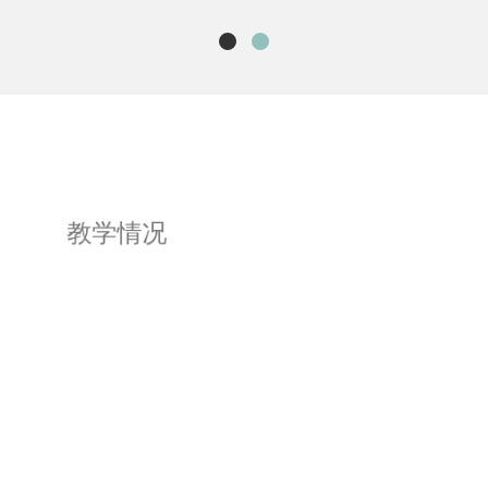
教学情况
讲授本科生专业必修课：生物反应与过程工
程（Bioreaction and Bioprocess Engineering）