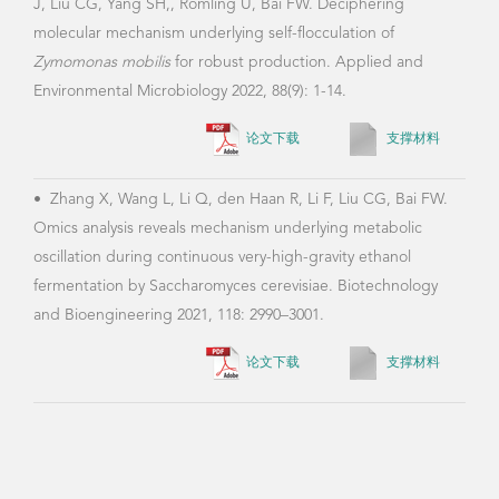
J, Liu CG, Yang SH,, Römling U, Bai FW. Deciphering
molecular mechanism underlying self-flocculation of
•
Xi
Zymomonas mobilis
for robust production. Applied and
Contr
Environmental Microbiology 2022, 88(9): 1-14.
thei
mobi
论文下载
支撑材料
2725
•
Zhang X, Wang L, Li Q, den Haan R, Li F, Liu CG, Bai FW.
Omics analysis reveals mechanism underlying metabolic
oscillation during continuous very-high-gravity ethanol
•
Me
fermentation by Saccharomyces cerevisiae. Biotechnology
Tric
and Bioengineering 2021, 118: 2990–3001.
at t
prod
论文下载
支撑材料
more 
Biot