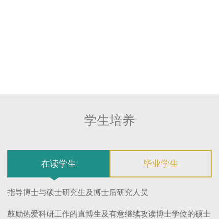
费：59.0万元。
国家自然科学基金重点项目：优化细胞自絮凝强化
生物炼制生产强度和产物浓度及生物量低成本采
收；执行期限：2016/01-2020/12；资助总经费：
357.6万元。
国家自然科学基金组织间合作研究（重点）项目：
基于中泰农业生产及加工废弃物生产燃料乙醇基础
研究和关键技术；执行期限：2015/10-2018/09；资
学生培养
助总经费：306.0万元。
在读学生
毕业学生
指导博士与硕士研究生及博士后研究人员
鼓励热爱科研工作的直博生及有意继续攻读博士学位的硕士