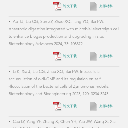
reese
论文下载
支撑材料
engi
1747
•
Ao TJ, Liu CG, Sun ZY, Zhao XQ, Tang YQ, Bai FW.
Anaerobic digestion integrated with microbial electrolysis cell
to enhance biogas production and upgrading in situ.
Biotechnology Advances 2024, 73: 108372.
•
Xi
Zymo
论文下载
支撑材料
Tren
•
Li K, Xia J, Liu CG, Zhao XQ, Bai FW. Intracellular
accumulation of c‐di‐GMP and its regulation on self
‐flocculation of the bacterial cells of Zymomonas mobilis.
•
Li
Biotechnology and Bioengineering 2023, 120: 3234-3243.
Bai 
and 
论文下载
支撑材料
37: 
•
Cao LY, Yang YF, Zhang X, Chen YH, Yao JW, Wang X, Xia