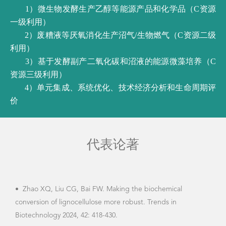
1）微生物发酵生产乙醇等能源产品和化学品（C资源
一级利用）
2）废糟液等厌氧消化生产沼气/生物燃气（C资源二级
利用）
3）基于发酵副产二氧化碳和沼液的能源微藻培养（C
资源三级利用）
4）单元集成、系统优化、技术经济分析和生命周期评
价
代表论著
•
Zhao XQ, Liu CG, Bai FW. Making the biochemical
•
Me
conversion of lignocellulose more robust. Trends in
FW. 
Biotechnology 2024, 42: 418-430.
puta