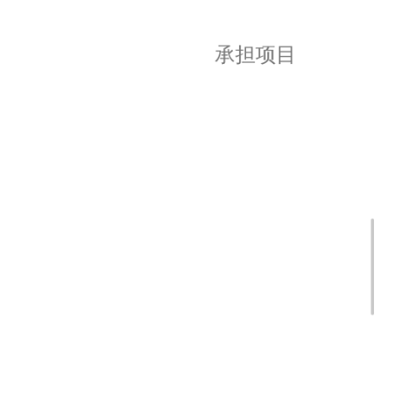
承担项目
2013年入职上海交通大学以来承担的主要科研项目：
国家重点研发计划“绿色生物制造”重点专项项目：
木质纤维素类生物质高效制糖及综合利用关键技
术；执行期限：2021/09-2024/08；资助总经费：
2399.0万元。
国家自然科学基金面上项目：运动单胞菌
（Zymomonas mobilis）突变菌株ZM401自絮凝分子
机制；执行期限：2020/01-2023/12；资助直接经